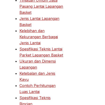
Tinjauan Umum Jasa
Pasang Lantai Lapangan
Basket
Jenis Lantai Lapangan
Basket
Kelebihan dan
Kekurangan Berbagai
Jenis Lantai
Spesifikasi Teknis Lantai
Parket Lapangan Basket
Ukuran dan Dimensi
Lapangan
Ketebalan dan Jenis
Kayu
Contoh Perhitungan
Luas Lantai
Spesifikasi Teknis
Rincian