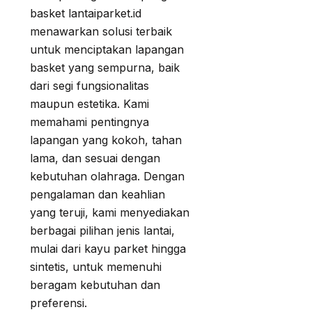
basket lantaiparket.id
menawarkan solusi terbaik
untuk menciptakan lapangan
basket yang sempurna, baik
dari segi fungsionalitas
maupun estetika. Kami
memahami pentingnya
lapangan yang kokoh, tahan
lama, dan sesuai dengan
kebutuhan olahraga. Dengan
pengalaman dan keahlian
yang teruji, kami menyediakan
berbagai pilihan jenis lantai,
mulai dari kayu parket hingga
sintetis, untuk memenuhi
beragam kebutuhan dan
preferensi.