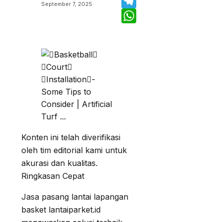
Twitter
September 7, 2025
Telegram
WhatsApp
Konten ini telah diverifikasi
oleh tim editorial kami untuk
akurasi dan kualitas.
Ringkasan Cepat
Jasa pasang lantai lapangan
basket lantaiparket.id