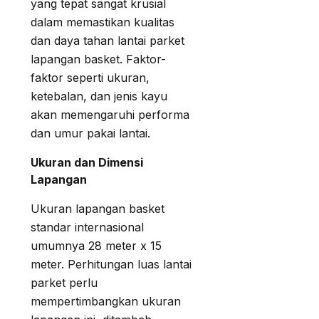
yang tepat sangat krusial
dalam memastikan kualitas
dan daya tahan lantai parket
lapangan basket. Faktor-
faktor seperti ukuran,
ketebalan, dan jenis kayu
akan memengaruhi performa
dan umur pakai lantai.
Ukuran dan Dimensi
Lapangan
Ukuran lapangan basket
standar internasional
umumnya 28 meter x 15
meter. Perhitungan luas lantai
parket perlu
mempertimbangkan ukuran