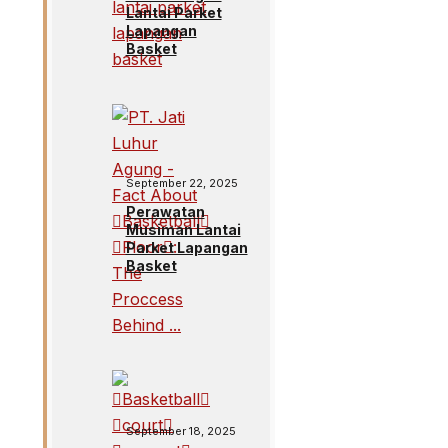
Lantai Parket
Lapangan
Basket
September 22, 2025
Perawatan
Musiman Lantai
Parket Lapangan
Basket
September 18, 2025