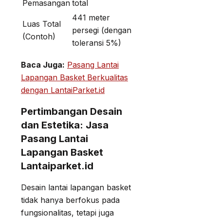
Pemasangan
total
441 meter
Luas Total
persegi (dengan
(Contoh)
toleransi 5%)
Baca Juga:
Pasang Lantai
Lapangan Basket Berkualitas
dengan LantaiParket.id
Pertimbangan Desain
dan Estetika: Jasa
Pasang Lantai
Lapangan Basket
Lantaiparket.id
Desain lantai lapangan basket
tidak hanya berfokus pada
fungsionalitas, tetapi juga