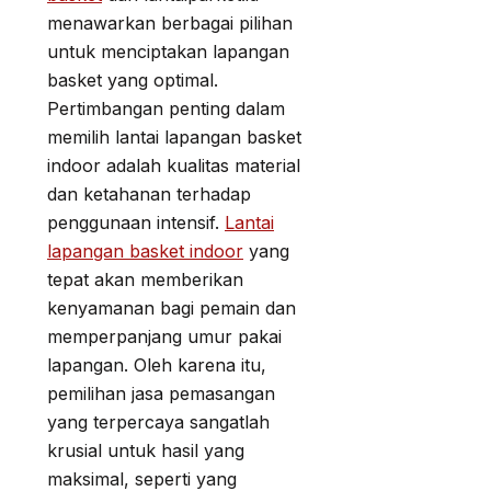
menawarkan berbagai pilihan
untuk menciptakan lapangan
basket yang optimal.
Pertimbangan penting dalam
memilih lantai lapangan basket
indoor adalah kualitas material
dan ketahanan terhadap
penggunaan intensif.
Lantai
lapangan basket indoor
yang
tepat akan memberikan
kenyamanan bagi pemain dan
memperpanjang umur pakai
lapangan. Oleh karena itu,
pemilihan jasa pemasangan
yang terpercaya sangatlah
krusial untuk hasil yang
maksimal, seperti yang