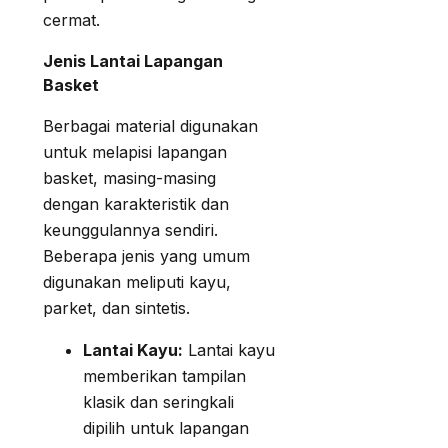
cermat.
Jenis Lantai Lapangan
Basket
Berbagai material digunakan
untuk melapisi lapangan
basket, masing-masing
dengan karakteristik dan
keunggulannya sendiri.
Beberapa jenis yang umum
digunakan meliputi kayu,
parket, dan sintetis.
Lantai Kayu:
Lantai kayu
memberikan tampilan
klasik dan seringkali
dipilih untuk lapangan