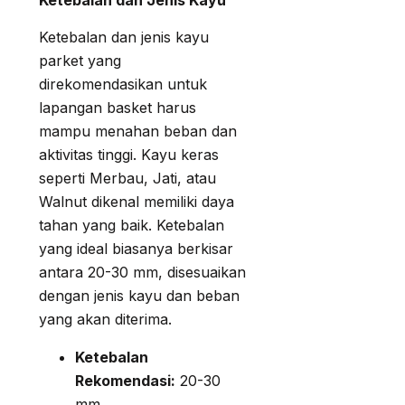
Ketebalan dan Jenis Kayu
Ketebalan dan jenis kayu
parket yang
direkomendasikan untuk
lapangan basket harus
mampu menahan beban dan
aktivitas tinggi. Kayu keras
seperti Merbau, Jati, atau
Walnut dikenal memiliki daya
tahan yang baik. Ketebalan
yang ideal biasanya berkisar
antara 20-30 mm, disesuaikan
dengan jenis kayu dan beban
yang akan diterima.
Ketebalan
Rekomendasi:
20-30
mm