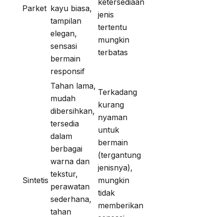
ketersediaan
Parket
kayu biasa,
jenis
tampilan
tertentu
elegan,
mungkin
sensasi
terbatas
bermain
responsif
Tahan lama,
Terkadang
mudah
kurang
dibersihkan,
nyaman
tersedia
untuk
dalam
bermain
berbagai
(tergantung
warna dan
jenisnya),
tekstur,
Sintetis
mungkin
perawatan
tidak
sederhana,
memberikan
tahan