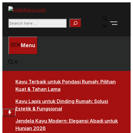
Skip
to
Faceb
content
Search
X
Menu
Kayu Terbaik untuk Pondasi Rumah: Pilihan
Kuat & Tahan Lama
Kayu Lapis untuk Dinding Rumah: Solusi
Estetik & Fungsional
Jendela Kayu Modern: Elegansi Abadi untuk
Hunian 2026