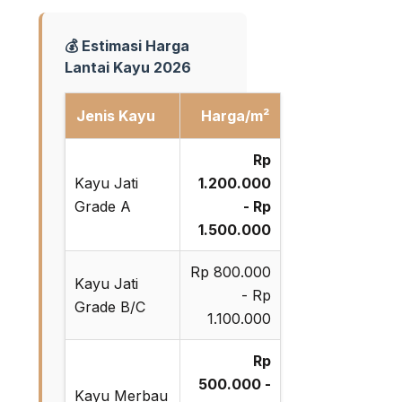
💰 Estimasi Harga
Lantai Kayu 2026
Jenis Kayu
Harga/m²
Rp
Kayu Jati
1.200.000
Grade A
- Rp
1.500.000
Rp 800.000
Kayu Jati
- Rp
Grade B/C
1.100.000
Rp
500.000 -
Kayu Merbau