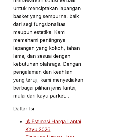
menawarkan solusi terbaik
untuk menciptakan lapangan
basket yang sempurna, baik
dari segi fungsionalitas
maupun estetika. Kami
memahami pentingnya
lapangan yang kokoh, tahan
lama, dan sesuai dengan
kebutuhan olahraga. Dengan
pengalaman dan keahlian
yang teruji, kami menyediakan
berbagai pilihan jenis lantai,
mulai dari kayu parket…
Daftar Isi
💰 Estimasi Harga Lantai
Kayu 2026