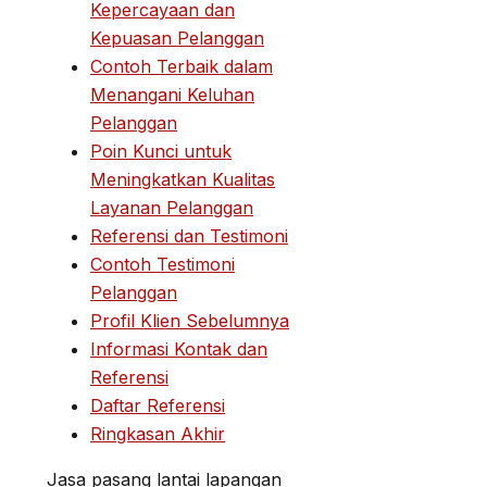
Kepercayaan dan
Kepuasan Pelanggan
Contoh Terbaik dalam
Menangani Keluhan
Pelanggan
Poin Kunci untuk
Meningkatkan Kualitas
Layanan Pelanggan
Referensi dan Testimoni
Contoh Testimoni
Pelanggan
Profil Klien Sebelumnya
Informasi Kontak dan
Referensi
Daftar Referensi
Ringkasan Akhir
Jasa pasang lantai lapangan