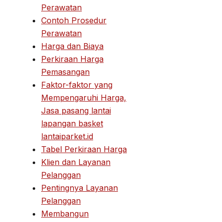
Perawatan
Contoh Prosedur
Perawatan
Harga dan Biaya
Perkiraan Harga
Pemasangan
Faktor-faktor yang
Mempengaruhi Harga,
Jasa pasang lantai
lapangan basket
lantaiparket.id
Tabel Perkiraan Harga
Klien dan Layanan
Pelanggan
Pentingnya Layanan
Pelanggan
Membangun