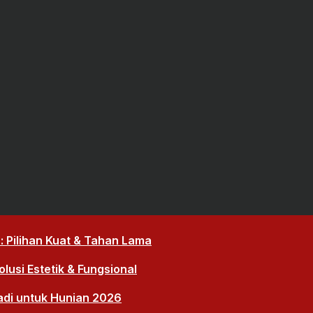
 Pilihan Kuat & Tahan Lama
lusi Estetik & Fungsional
adi untuk Hunian 2026