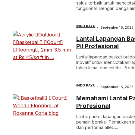
solusi terbaik untuk mencipt
fungsional. Dengan pengalama
INDO KAYU
September 16, 2025
Lantai Lapangan Ba
Pil Profesional
Lantai lapangan basket outdo
inovatif untuk menciptakan l
tahan lama, dan estetis. Produk
INDO KAYU
September 16, 2025
Memahami Lantai P
Profesional
Lantai parket lapangan baske
pemain beraksi. Permukaan i
dan performa atlet. ...