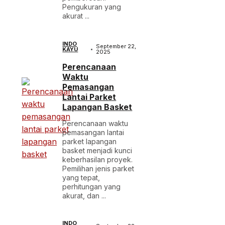
Pengukuran yang
akurat ...
INDO
September 22,
KAYU
2025
Perencanaan
Waktu
Pemasangan
Lantai Parket
Lapangan Basket
Perencanaan waktu
pemasangan lantai
parket lapangan
basket menjadi kunci
keberhasilan proyek.
Pemilihan jenis parket
yang tepat,
perhitungan yang
akurat, dan ...
INDO