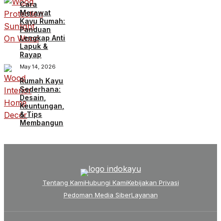
Cara
Merawat
Kayu Rumah:
Panduan
Lengkap Anti
Lapuk &
Rayap
May 14, 2026
Rumah Kayu
Sederhana:
Desain,
Keuntungan,
& Tips
Membangun
Tentang Kami
Hubungi Kami
Kebijakan Privasi
Pedoman Media Siber
Layanan