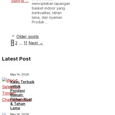
menciptakan lapangan
basket indoor yang
berkualitas, tahan
lama, dan nyaman.
Produk ...
Older posts
Page
Page
Page
1
2
…
11
Next
→
Latest Post
May 14, 2026
Kayu Terbaik
untuk
Pondasi
Rumah:
Pilihan Kuat
& Tahan
Lama
May 14, 2026