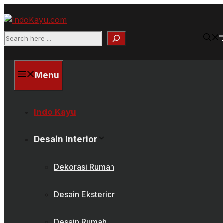
Skip
to
content
Search
Menu
Indo Kayu
Desain Interior
Dekorasi Rumah
Desain Eksterior
Desain Rumah