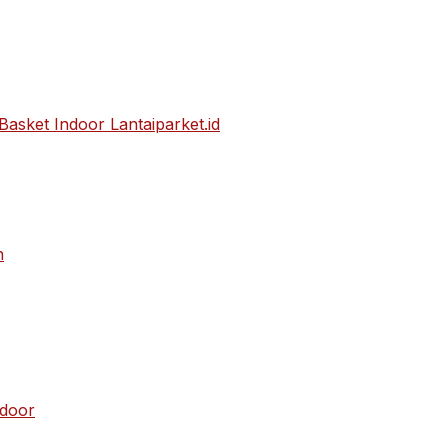
asket Indoor Lantaiparket.id
n
ndoor