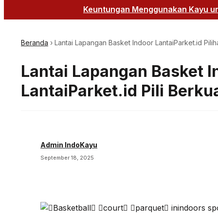
Keuntungan Menggunakan Kayu unt
Beranda
›
Lantai Lapangan Basket Indoor LantaiParket.id Pili
Lantai Lapangan Basket I
LantaiParket.id Pili Berku
Admin IndoKayu
September 18, 2025