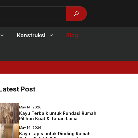
Facebook
X
Konstruksi
Blog
Jendela Kayu Modern:
Latest Post
May 14, 2026
Kayu Terbaik untuk Pondasi Rumah:
Pilihan Kuat & Tahan Lama
May 14, 2026
Kayu Lapis untuk Dinding Rumah: