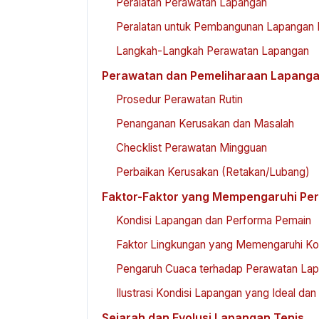
Peralatan Perawatan Lapangan
Peralatan untuk Pembangunan Lapangan 
Langkah-Langkah Perawatan Lapangan
Perawatan dan Pemeliharaan Lapangan
Prosedur Perawatan Rutin
Penanganan Kerusakan dan Masalah
Checklist Perawatan Mingguan
Perbaikan Kerusakan (Retakan/Lubang)
Faktor-Faktor yang Mempengaruhi Per
Kondisi Lapangan dan Performa Pemain
Faktor Lingkungan yang Memengaruhi Ko
Pengaruh Cuaca terhadap Perawatan La
Ilustrasi Kondisi Lapangan yang Ideal dan
Sejarah dan Evolusi Lapangan Tenis