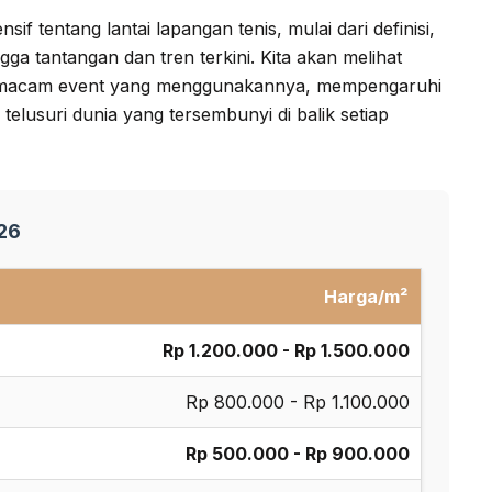
if tentang lantai lapangan tenis, mulai dari definisi,
ngga tantangan dan tren terkini. Kita akan melihat
ai macam event yang menggunakannya, mempengaruhi
a telusuri dunia yang tersembunyi di balik setiap
026
Harga/m²
Rp 1.200.000 - Rp 1.500.000
Rp 800.000 - Rp 1.100.000
Rp 500.000 - Rp 900.000