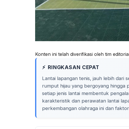
Konten ini telah diverifikasi oleh tim editor
RINGKASAN CEPAT
Lantai lapangan tenis, jauh lebih dar
rumput hijau yang bergoyang hingga
setiap jenis lantai membentuk pengal
karakteristik dan perawatan lantai l
perkembangan olahraga ini dan fakto