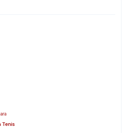
gara
 Tenis