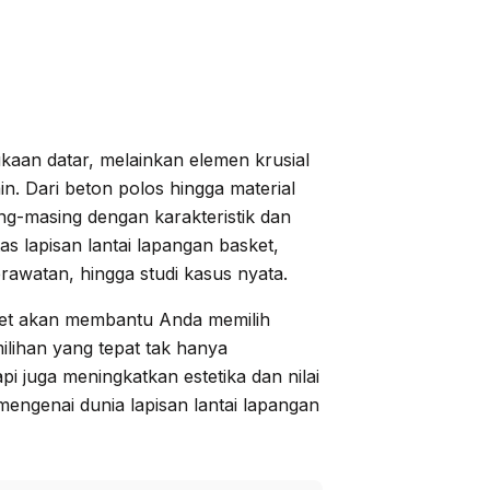
kaan datar, melainkan elemen krusial
 Dari beton polos hingga material
ing-masing dengan karakteristik dan
s lapisan lantai lapangan basket,
erawatan, hingga studi kasus nyata.
sket akan membantu Anda memilih
ilihan yang tepat tak hanya
 juga meningkatkan estetika dan nilai
 mengenai dunia lapisan lantai lapangan