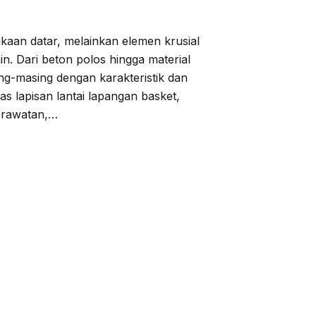
kaan datar, melainkan elemen krusial
 Dari beton polos hingga material
ing-masing dengan karakteristik dan
s lapisan lantai lapangan basket,
perawatan,…