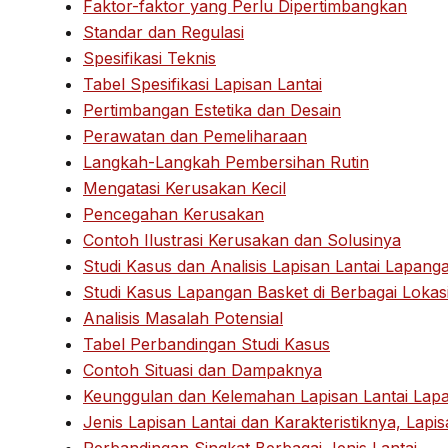
Faktor-faktor yang Perlu Dipertimbangkan
Standar dan Regulasi
Spesifikasi Teknis
Tabel Spesifikasi Lapisan Lantai
Pertimbangan Estetika dan Desain
Perawatan dan Pemeliharaan
Langkah-Langkah Pembersihan Rutin
Mengatasi Kerusakan Kecil
Pencegahan Kerusakan
Contoh Ilustrasi Kerusakan dan Solusinya
Studi Kasus dan Analisis Lapisan Lantai Lapang
Studi Kasus Lapangan Basket di Berbagai Lokas
Analisis Masalah Potensial
Tabel Perbandingan Studi Kasus
Contoh Situasi dan Dampaknya
Keunggulan dan Kelemahan Lapisan Lantai Lap
Jenis Lapisan Lantai dan Karakteristiknya, Lapi
Perbandingan Singkat Berbagai Jenis Lantai