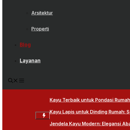
Arsitektur
Properti
Blog
Layanan
Kayu Terbaik untuk Pondasi Rumah:
Kayu Lapis untuk Dinding Rumah: So
Jendela Kayu Modern: Elegansi Ab