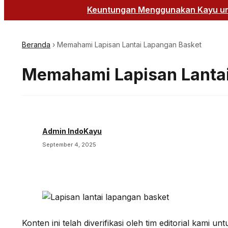
Keuntungan Menggunakan Kayu unt
Beranda
›
Memahami Lapisan Lantai Lapangan Basket
Memahami Lapisan Lanta
Admin IndoKayu
September 4, 2025
Konten ini telah diverifikasi oleh tim editorial kami un