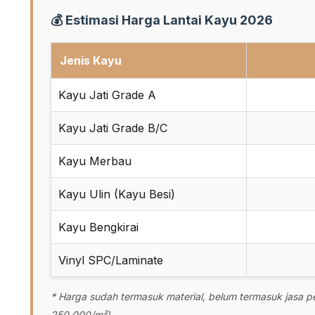
💰 Estimasi Harga Lantai Kayu 2026
Jenis Kayu
Kayu Jati Grade A
Kayu Jati Grade B/C
Kayu Merbau
Kayu Ulin (Kayu Besi)
Kayu Bengkirai
Vinyl SPC/Laminate
* Harga sudah termasuk material, belum termasuk jasa 
250.000/m²)