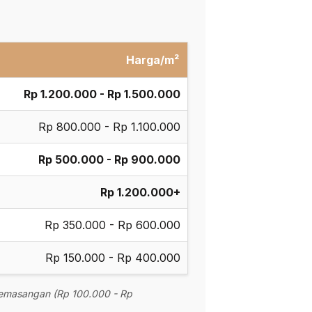
Harga/m²
Rp 1.200.000 - Rp 1.500.000
Rp 800.000 - Rp 1.100.000
Rp 500.000 - Rp 900.000
Rp 1.200.000+
Rp 350.000 - Rp 600.000
Rp 150.000 - Rp 400.000
pemasangan (Rp 100.000 - Rp