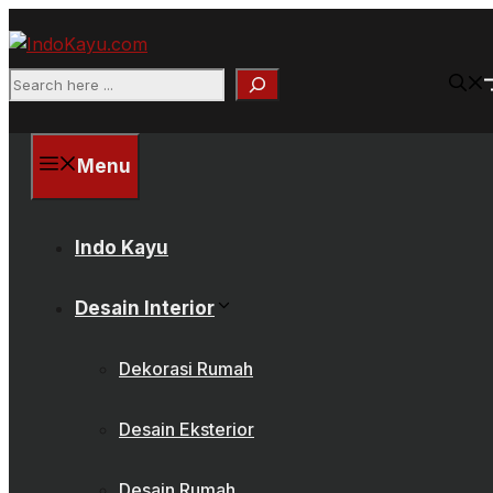
Skip
to
content
Search
Menu
Indo Kayu
Desain Interior
Dekorasi Rumah
Desain Eksterior
Desain Rumah