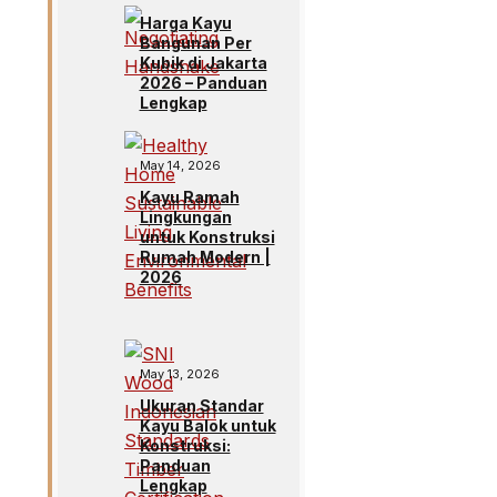
Harga Kayu
Bangunan Per
Kubik di Jakarta
2026 – Panduan
Lengkap
May 14, 2026
Kayu Ramah
Lingkungan
untuk Konstruksi
Rumah Modern |
2026
May 13, 2026
Ukuran Standar
Kayu Balok untuk
Konstruksi:
Panduan
Lengkap