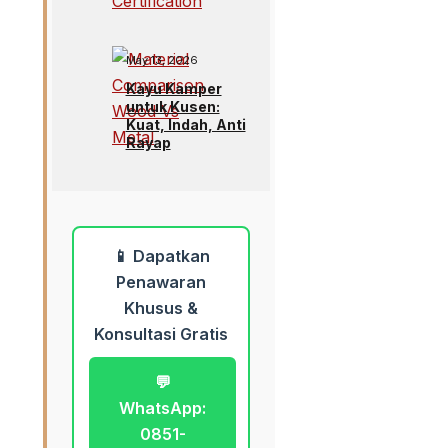
May 13, 2026
Kayu Kamper
untuk Kusen:
Kuat, Indah, Anti
Rayap
📱 Dapatkan
Penawaran
Khusus &
Konsultasi Gratis
💬
WhatsApp:
0851-