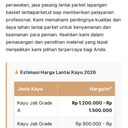
perawatan, jasa pasang lantai parket lapangan
basket lantaiparket.id siap memberikan pelayanan
profesional. Kami memahami pentingnya kualitas dan
daya tahan lantai parket untuk kenyamanan dan
keamanan para pemain. Keahlian kami dalam
pemasangan dan pemilihan material yang tepat
menjadikan kami pilihan terpercaya bagi Anda.
Estimasi Harga Lantai Kayu 2026
Jenis Kayu
Harga/m²
Kayu Jati Grade
Rp 1.200.000 - Rp
A
1.500.000
Kayu Jati Grade
Rp 800.000 - Rp