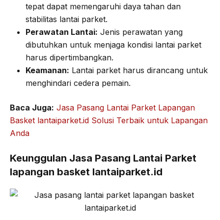
tepat dapat memengaruhi daya tahan dan
stabilitas lantai parket.
Perawatan Lantai:
Jenis perawatan yang
dibutuhkan untuk menjaga kondisi lantai parket
harus dipertimbangkan.
Keamanan:
Lantai parket harus dirancang untuk
menghindari cedera pemain.
Baca Juga:
Jasa Pasang Lantai Parket Lapangan
Basket lantaiparket.id Solusi Terbaik untuk Lapangan
Anda
Keunggulan Jasa Pasang Lantai Parket
lapangan basket lantaiparket.id