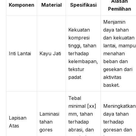
Alasan
Komponen
Material
Spesifikasi
Pemilihan
Menjamin
Kekuatan
daya tahan
kompresi
dan kekuatan
tinggi, tahan
lantai, mampu
Inti Lantai
Kayu Jati
terhadap
menahan
kelembapan,
beban dan
tekstur
gesekan dari
padat
aktivitas
basket.
Tebal
minimal [xx]
Meningkatkan
Laminasi
mm, tahan
daya tahan
Lapisan
tahan
terhadap
terhadap
Atas
gores
abrasi, dan
goresan dan