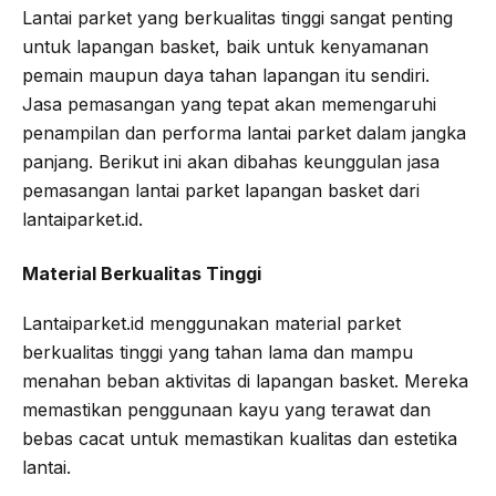
Lantai parket yang berkualitas tinggi sangat penting
untuk lapangan basket, baik untuk kenyamanan
pemain maupun daya tahan lapangan itu sendiri.
Jasa pemasangan yang tepat akan memengaruhi
penampilan dan performa lantai parket dalam jangka
panjang. Berikut ini akan dibahas keunggulan jasa
pemasangan lantai parket lapangan basket dari
lantaiparket.id.
Material Berkualitas Tinggi
Lantaiparket.id menggunakan material parket
berkualitas tinggi yang tahan lama dan mampu
menahan beban aktivitas di lapangan basket. Mereka
memastikan penggunaan kayu yang terawat dan
bebas cacat untuk memastikan kualitas dan estetika
lantai.