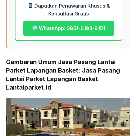
Dapatkan Penawaran Khusus &
Konsultasi Gratis
WhatsApp: 0851-6193-9151
Gambaran Umum Jasa Pasang Lantai
Parket Lapangan Basket: Jasa Pasang
Lantai Parket Lapangan Basket
Lantaiparket.id