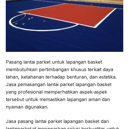
Pasang lantai parket untuk lapangan basket
membutuhkan pertimbangan khusus terkait daya
tahan, ketahanan terhadap benturan, dan estetika.
Jasa pemasangan lantai parket lapangan basket
yang profesional memperhatikan aspek-aspek
tersebut untuk memastikan lapangan aman dan
nyaman digunakan.
Jasa pasang lantai parket lapangan basket dari
lantaiparket.id menawarkan solusi berkualitas untuk