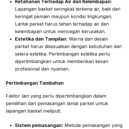
Ketahanan Terhadap Air dan Kelembapan:
Lapangan basket seringkali terkena air, baik dari
keringat pemain maupun kondisi lingkungan.
Lantai parket harus tahan terhadap air dan
kelembapan untuk mencegah kerusakan.
Estetika dan Tampilan:
Warna dan desain
parket harus disesuaikan dengan kebutuhan dan
selera estetika. Pertimbangan estetika perlu
dipertimbangkan untuk memberikan kesan
profesional dan nyaman.
Pertimbangan Tambahan
Faktor lain yang perlu dipertimbangkan dalam
pemilihan dan pemasangan lantai parket untuk
lapangan basket meliputi:
Sistem pemasangan:
Metode pemasangan yang