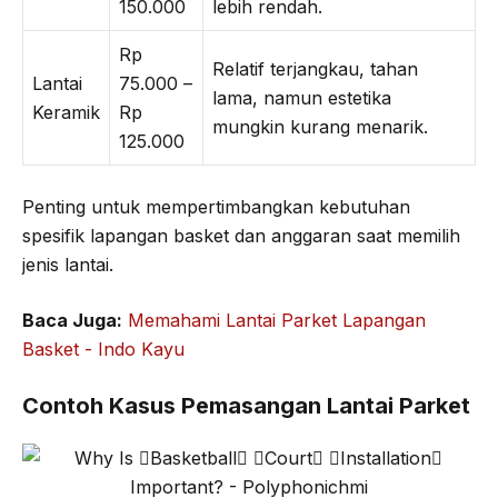
150.000
lebih rendah.
Rp
Relatif terjangkau, tahan
Lantai
75.000 –
lama, namun estetika
Keramik
Rp
mungkin kurang menarik.
125.000
Penting untuk mempertimbangkan kebutuhan
spesifik lapangan basket dan anggaran saat memilih
jenis lantai.
Baca Juga:
Memahami Lantai Parket Lapangan
Basket - Indo Kayu
Contoh Kasus Pemasangan Lantai Parket