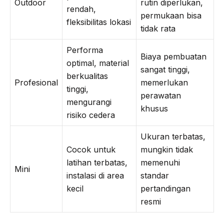
Outdoor
rutin diperlukan,
rendah,
permukaan bisa
fleksibilitas lokasi
tidak rata
Performa
Biaya pembuatan
optimal, material
sangat tinggi,
berkualitas
Profesional
memerlukan
tinggi,
perawatan
mengurangi
khusus
risiko cedera
Ukuran terbatas,
Cocok untuk
mungkin tidak
latihan terbatas,
memenuhi
Mini
instalasi di area
standar
kecil
pertandingan
resmi