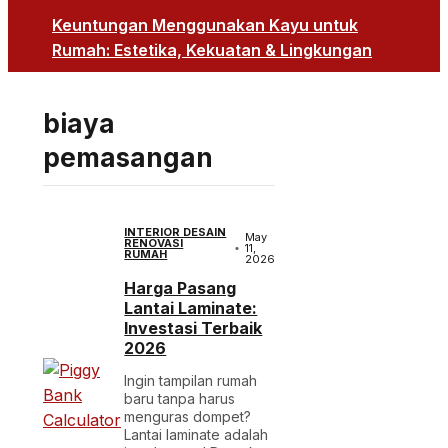
Keuntungan Menggunakan Kayu untuk
Rumah: Estetika, Kekuatan & Lingkungan
biaya
pemasangan
INTERIOR DESAIN
May
RENOVASI
11,
RUMAH
2026
Harga Pasang
Lantai Laminate:
Investasi Terbaik
2026
Ingin tampilan rumah
baru tanpa harus
menguras dompet?
Lantai laminate adalah