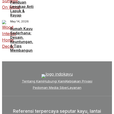
Panduan
Lengkap Anti
Lapuk &
Rayap
May 14, 2026
Rumah Kayu
Sederhana:
Desain,
Keuntungan,
& Tips
Membangun
Tentang Kami
Hubungi Kami
Kebijakan Privasi
Pedoman Media Siber
Layanan
Referensi terpercaya seputar kayu, lantai