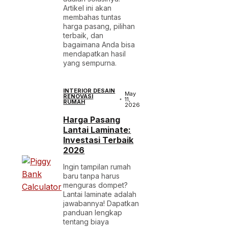
Artikel ini akan
membahas tuntas
harga pasang, pilihan
terbaik, dan
bagaimana Anda bisa
mendapatkan hasil
yang sempurna.
INTERIOR DESAIN
May
RENOVASI
11,
RUMAH
2026
Harga Pasang
Lantai Laminate:
Investasi Terbaik
2026
Ingin tampilan rumah
baru tanpa harus
menguras dompet?
Lantai laminate adalah
jawabannya! Dapatkan
panduan lengkap
tentang biaya