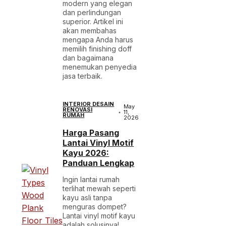
modern yang elegan
dan perlindungan
superior. Artikel ini
akan membahas
mengapa Anda harus
memilih finishing doff
dan bagaimana
menemukan penyedia
jasa terbaik.
INTERIOR DESAIN
May
RENOVASI
11,
RUMAH
2026
Harga Pasang
Lantai Vinyl Motif
Kayu 2026:
Panduan Lengkap
Ingin lantai rumah
terlihat mewah seperti
kayu asli tanpa
menguras dompet?
Lantai vinyl motif kayu
adalah solusinya!