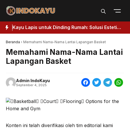
Skip
to
content
etik
Jendela Kayu Modern: Elegansi Abadi untuk
Hunian 2026
Beranda
›
Memahami Nama-Nama Lantai Lapangan Basket
Memahami Nama-Nama Lantai
Lapangan Basket
Admin IndoKayu
F
T
T
W
September 4, 2025
a
w
e
h
c
i
l
a
e
t
e
t
b
t
g
s
Konten ini telah diverifikasi oleh tim editorial kami
o
e
r
A