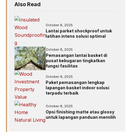
Also Read
October 8, 2025
Lantai parket shockproof untuk
latihan intens solusi optimal
October 8, 2025
Pemasangan lantai basket di
pusat kebugaran tingkatkan
fungsi fasilitas
October 8, 2025
Paket pemasangan lengkap
lapangan basket indoor solusi
terpadu terbaik
October 8, 2025
Opsi finishing matte atau glossy
untuk lapangan panduan memilih