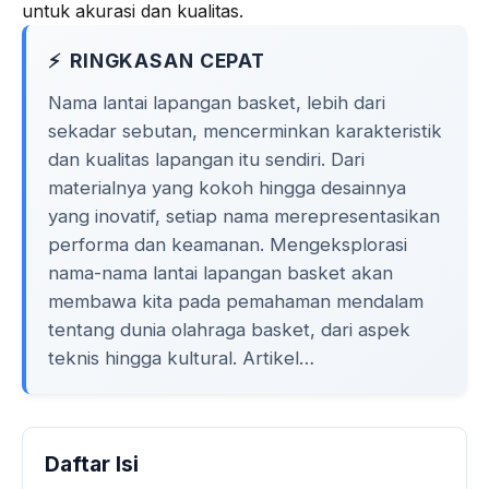
untuk akurasi dan kualitas.
o
r
a
p
k
m
p
RINGKASAN CEPAT
Nama lantai lapangan basket, lebih dari
sekadar sebutan, mencerminkan karakteristik
dan kualitas lapangan itu sendiri. Dari
materialnya yang kokoh hingga desainnya
yang inovatif, setiap nama merepresentasikan
performa dan keamanan. Mengeksplorasi
nama-nama lantai lapangan basket akan
membawa kita pada pemahaman mendalam
tentang dunia olahraga basket, dari aspek
teknis hingga kultural. Artikel…
Daftar Isi