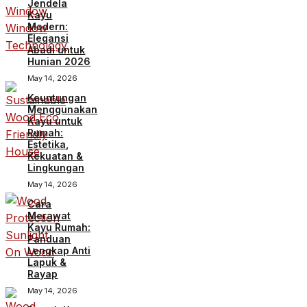
Jendela
Kayu
Modern:
Elegansi
Abadi untuk
Hunian 2026
May 14, 2026
Keuntungan
Menggunakan
Kayu untuk
Rumah:
Estetika,
Kekuatan &
Lingkungan
May 14, 2026
Cara
Merawat
Kayu Rumah:
Panduan
Lengkap Anti
Lapuk &
Rayap
May 14, 2026