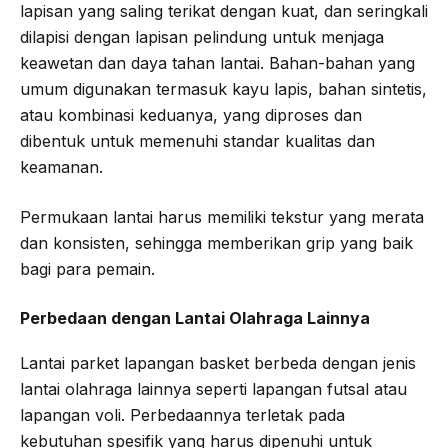
lapisan yang saling terikat dengan kuat, dan seringkali
dilapisi dengan lapisan pelindung untuk menjaga
keawetan dan daya tahan lantai. Bahan-bahan yang
umum digunakan termasuk kayu lapis, bahan sintetis,
atau kombinasi keduanya, yang diproses dan
dibentuk untuk memenuhi standar kualitas dan
keamanan.
Permukaan lantai harus memiliki tekstur yang merata
dan konsisten, sehingga memberikan grip yang baik
bagi para pemain.
Perbedaan dengan Lantai Olahraga Lainnya
Lantai parket lapangan basket berbeda dengan jenis
lantai olahraga lainnya seperti lapangan futsal atau
lapangan voli. Perbedaannya terletak pada
kebutuhan spesifik yang harus dipenuhi untuk