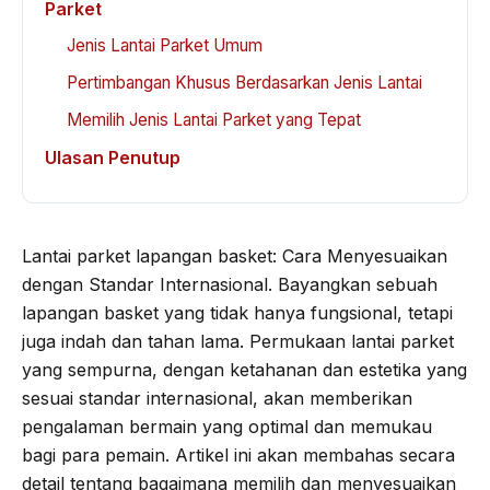
Parket
Jenis Lantai Parket Umum
Pertimbangan Khusus Berdasarkan Jenis Lantai
Memilih Jenis Lantai Parket yang Tepat
Ulasan Penutup
Lantai parket lapangan basket: Cara Menyesuaikan
dengan Standar Internasional. Bayangkan sebuah
lapangan basket yang tidak hanya fungsional, tetapi
juga indah dan tahan lama. Permukaan lantai parket
yang sempurna, dengan ketahanan dan estetika yang
sesuai standar internasional, akan memberikan
pengalaman bermain yang optimal dan memukau
bagi para pemain. Artikel ini akan membahas secara
detail tentang bagaimana memilih dan menyesuaikan