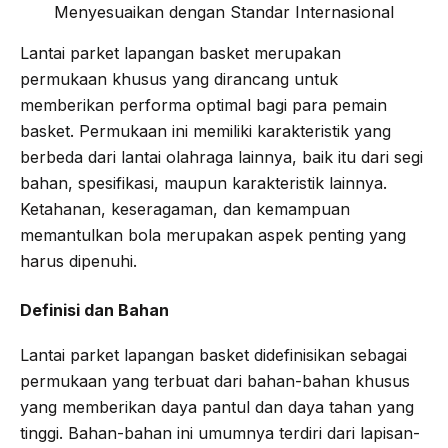
Lantai parket lapangan basket merupakan
permukaan khusus yang dirancang untuk
memberikan performa optimal bagi para pemain
basket. Permukaan ini memiliki karakteristik yang
berbeda dari lantai olahraga lainnya, baik itu dari segi
bahan, spesifikasi, maupun karakteristik lainnya.
Ketahanan, keseragaman, dan kemampuan
memantulkan bola merupakan aspek penting yang
harus dipenuhi.
Definisi dan Bahan
Lantai parket lapangan basket didefinisikan sebagai
permukaan yang terbuat dari bahan-bahan khusus
yang memberikan daya pantul dan daya tahan yang
tinggi. Bahan-bahan ini umumnya terdiri dari lapisan-