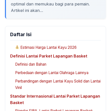
optimal dan memukau bagi para pemain.
Artikel ini akan…
Daftar Isi
Estimasi Harga Lantai Kayu 2026
Definisi Lantai Parket Lapangan Basket
Definisi dan Bahan
Perbedaan dengan Lantai Olahraga Lainnya
Perbandingan dengan Lantai Kayu Solid dan Lantai
Vinil
Standar Internasional Lantai Parket Lapangan
Basket
Standar FIBA, Lantai Parket Lapangan Basket: