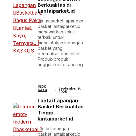
Berkualitas di
Lantaiparket.id
Lantai parket lapangan
basket lantaiparket.id
menawarkan solusi
terbaik untuk
menciptakan lapangan
basket yang
berkualitas dan estetis.
Produk-produk
unggulan ini dirancang
...
INDO
September 9,
KAYU
2025
Lantai Lapangan
Basket Berkualitas
Tinggi
lantaiparket.id
Lantai lapangan
basket lantaiparket.id