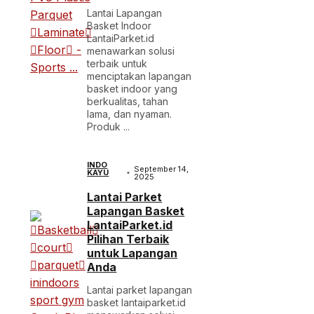
Lantai Lapangan
Basket Indoor
LantaiParket.id
menawarkan solusi
terbaik untuk
menciptakan lapangan
basket indoor yang
berkualitas, tahan
lama, dan nyaman.
Produk ...
INDO
September 14,
KAYU
2025
Lantai Parket
Lapangan Basket
LantaiParket.id
Pilihan Terbaik
untuk Lapangan
Anda
Lantai parket lapangan
basket lantaiparket.id