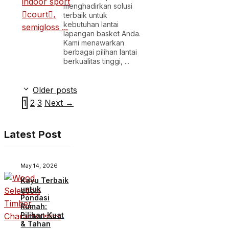
menghadirkan solusi
terbaik untuk
kebutuhan lantai
lapangan basket Anda.
Kami menawarkan
berbagai pilihan lantai
berkualitas tinggi, ...
Older posts
Page
Page
Page
1
2
3
Next
→
Latest Post
May 14, 2026
Kayu Terbaik
untuk
Pondasi
Rumah:
Pilihan Kuat
& Tahan