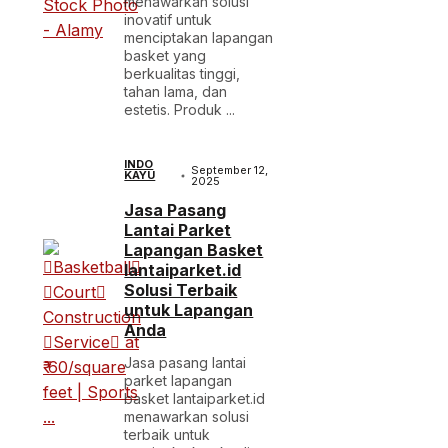
menawarkan solusi
inovatif untuk
menciptakan lapangan
basket yang
berkualitas tinggi,
tahan lama, dan
estetis. Produk ...
INDO
September 12,
KAYU
2025
Jasa Pasang
Lantai Parket
Lapangan Basket
lantaiparket.id
Solusi Terbaik
untuk Lapangan
Anda
Jasa pasang lantai
parket lapangan
basket lantaiparket.id
menawarkan solusi
terbaik untuk