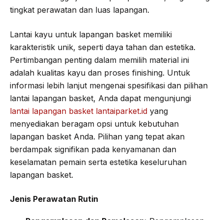
tingkat perawatan dan luas lapangan.
Lantai kayu untuk lapangan basket memiliki
karakteristik unik, seperti daya tahan dan estetika.
Pertimbangan penting dalam memilih material ini
adalah kualitas kayu dan proses finishing. Untuk
informasi lebih lanjut mengenai spesifikasi dan pilihan
lantai lapangan basket, Anda dapat mengunjungi
lantai lapangan basket lantaiparket.id
yang
menyediakan beragam opsi untuk kebutuhan
lapangan basket Anda. Pilihan yang tepat akan
berdampak signifikan pada kenyamanan dan
keselamatan pemain serta estetika keseluruhan
lapangan basket.
Jenis Perawatan Rutin