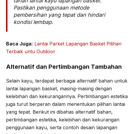
tahan lantai kayu lapangan basket.
Pastikan penggunaan metode
pembersihan yang tepat dan hindari
kondisi lembap.
Baca Juga:
Lantai Parket Lapangan Basket Pilihan
Terbaik untu Outdoor
Alternatif dan Pertimbangan Tambahan
Selain kayu, terdapat berbagai alternatif bahan untuk
lantai lapangan basket, masing-masing dengan
kelebihan dan kekurangannya. Pertimbangan estetika
juga turut berperan dalam menentukan pilihan lantai
yang tepat. Berikut ini dibahas alternatif bahan,
pertimbangan estetika, kelebihan dan kekurangan
penggunaan kayu, serta contoh desain lapangan