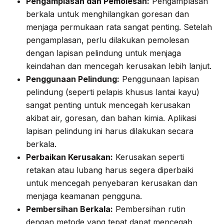
Pengamplasan dan Pemolesan:
Pengamplasan
berkala untuk menghilangkan goresan dan
menjaga permukaan rata sangat penting. Setelah
pengamplasan, perlu dilakukan pemolesan
dengan lapisan pelindung untuk menjaga
keindahan dan mencegah kerusakan lebih lanjut.
Penggunaan Pelindung:
Penggunaan lapisan
pelindung (seperti pelapis khusus lantai kayu)
sangat penting untuk mencegah kerusakan
akibat air, goresan, dan bahan kimia. Aplikasi
lapisan pelindung ini harus dilakukan secara
berkala.
Perbaikan Kerusakan:
Kerusakan seperti
retakan atau lubang harus segera diperbaiki
untuk mencegah penyebaran kerusakan dan
menjaga keamanan pengguna.
Pembersihan Berkala:
Pembersihan rutin
dengan metode yang tepat dapat mencegah