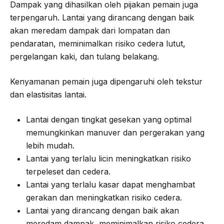
Dampak yang dihasilkan oleh pijakan pemain juga
terpengaruh. Lantai yang dirancang dengan baik
akan meredam dampak dari lompatan dan
pendaratan, meminimalkan risiko cedera lutut,
pergelangan kaki, dan tulang belakang.
Kenyamanan pemain juga dipengaruhi oleh tekstur
dan elastisitas lantai.
Lantai dengan tingkat gesekan yang optimal
memungkinkan manuver dan pergerakan yang
lebih mudah.
Lantai yang terlalu licin meningkatkan risiko
terpeleset dan cedera.
Lantai yang terlalu kasar dapat menghambat
gerakan dan meningkatkan risiko cedera.
Lantai yang dirancang dengan baik akan
meredam dampak, meminimalkan risiko cedera.