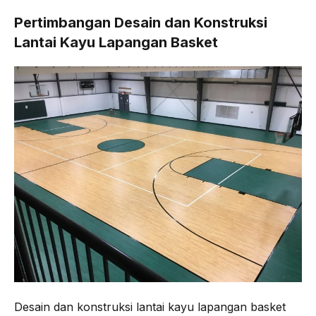
Pertimbangan Desain dan Konstruksi
Lantai Kayu Lapangan Basket
Desain dan konstruksi lantai kayu lapangan basket