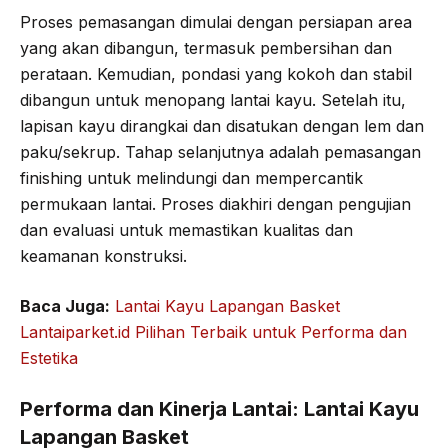
Proses pemasangan dimulai dengan persiapan area
yang akan dibangun, termasuk pembersihan dan
perataan. Kemudian, pondasi yang kokoh dan stabil
dibangun untuk menopang lantai kayu. Setelah itu,
lapisan kayu dirangkai dan disatukan dengan lem dan
paku/sekrup. Tahap selanjutnya adalah pemasangan
finishing untuk melindungi dan mempercantik
permukaan lantai. Proses diakhiri dengan pengujian
dan evaluasi untuk memastikan kualitas dan
keamanan konstruksi.
Baca Juga:
Lantai Kayu Lapangan Basket
Lantaiparket.id Pilihan Terbaik untuk Performa dan
Estetika
Performa dan Kinerja Lantai: Lantai Kayu
Lapangan Basket