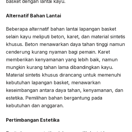
basket dengan lantai kayu.
Alternatif Bahan Lantai
Beberapa alternatif bahan lantai lapangan basket
selain kayu meliputi beton, karet, dan material sintetis
khusus. Beton menawarkan daya tahan tinggi namun
cenderung kurang nyaman bagi pemain. Karet
memberikan kenyamanan yang lebih baik, namun
mungkin kurang tahan lama dibandingkan kayu.
Material sintetis khusus dirancang untuk memenuhi
kebutuhan lapangan basket, menawarkan
keseimbangan antara daya tahan, kenyamanan, dan
estetika. Pemilihan bahan bergantung pada
kebutuhan dan anggaran.
Pertimbangan Estetika