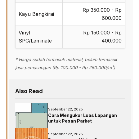
Rp 350.000 - Rp
Kayu Bengkirai
600.000
Vinyl
Rp 150.000 - Rp
SPC/Laminate
400.000
* Harga sudah termasuk material, belum termasuk
jasa pemasangan (Rp 100.000 - Rp 250.000/m²)
Also Read
September 22, 2025
Cara Mengukur Luas Lapangan
untuk Pesan Parket
September 22, 2025