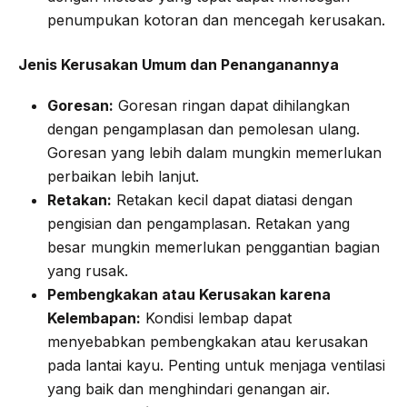
penumpukan kotoran dan mencegah kerusakan.
Jenis Kerusakan Umum dan Penanganannya
Goresan:
Goresan ringan dapat dihilangkan
dengan pengamplasan dan pemolesan ulang.
Goresan yang lebih dalam mungkin memerlukan
perbaikan lebih lanjut.
Retakan:
Retakan kecil dapat diatasi dengan
pengisian dan pengamplasan. Retakan yang
besar mungkin memerlukan penggantian bagian
yang rusak.
Pembengkakan atau Kerusakan karena
Kelembapan:
Kondisi lembap dapat
menyebabkan pembengkakan atau kerusakan
pada lantai kayu. Penting untuk menjaga ventilasi
yang baik dan menghindari genangan air.