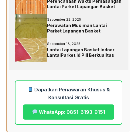
Perencanaan Waktu Pemasangan
Lantai Parket Lapangan Basket
September 22, 2025
Perawatan Musiman Lantai
Parket Lapangan Basket
September 18, 2025
Lantai Lapangan Basket Indoor
LantaiParket.id Pili Berkualitas
Dapatkan Penawaran Khusus &
Konsultasi Gratis
WhatsApp: 0851-6193-9151