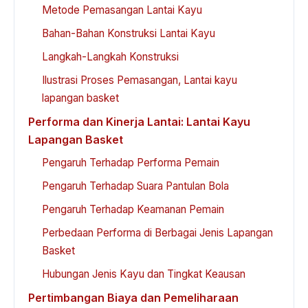
Metode Pemasangan Lantai Kayu
Bahan-Bahan Konstruksi Lantai Kayu
Langkah-Langkah Konstruksi
Ilustrasi Proses Pemasangan, Lantai kayu
lapangan basket
Performa dan Kinerja Lantai: Lantai Kayu
Lapangan Basket
Pengaruh Terhadap Performa Pemain
Pengaruh Terhadap Suara Pantulan Bola
Pengaruh Terhadap Keamanan Pemain
Perbedaan Performa di Berbagai Jenis Lapangan
Basket
Hubungan Jenis Kayu dan Tingkat Keausan
Pertimbangan Biaya dan Pemeliharaan