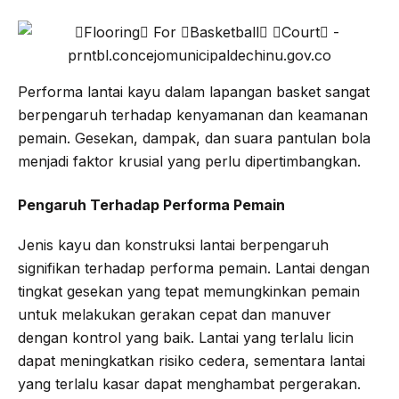
Performa lantai kayu dalam lapangan basket sangat
berpengaruh terhadap kenyamanan dan keamanan
pemain. Gesekan, dampak, dan suara pantulan bola
menjadi faktor krusial yang perlu dipertimbangkan.
Pengaruh Terhadap Performa Pemain
Jenis kayu dan konstruksi lantai berpengaruh
signifikan terhadap performa pemain. Lantai dengan
tingkat gesekan yang tepat memungkinkan pemain
untuk melakukan gerakan cepat dan manuver
dengan kontrol yang baik. Lantai yang terlalu licin
dapat meningkatkan risiko cedera, sementara lantai
yang terlalu kasar dapat menghambat pergerakan.