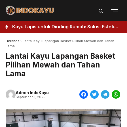
Skip
to
content
tik
Jendela Kayu Modern: Elegansi Abadi untuk
K
Hunian 2026
E
Beranda
›
Lantai Kayu Lapangan Basket Pilihan Mewah dan Tahan
Lama
Lantai Kayu Lapangan Basket
Pilihan Mewah dan Tahan
Lama
Admin IndoKayu
F
T
T
W
September 3, 2025
a
w
e
h
c
i
l
a
e
t
e
t