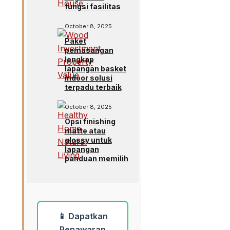
fungsi fasilitas
October 8, 2025
Paket
pemasangan
lengkap
lapangan basket
indoor solusi
terpadu terbaik
October 8, 2025
Opsi finishing
matte atau
glossy untuk
lapangan
panduan memilih
📱 Dapatkan
Penawaran