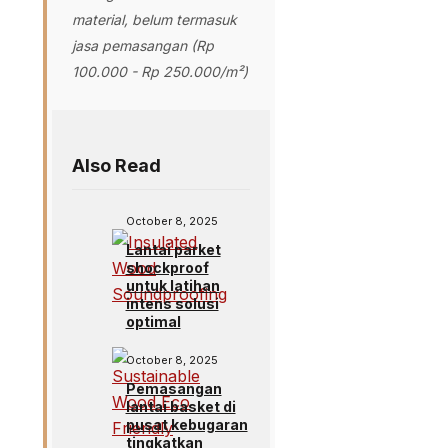
material, belum termasuk
jasa pemasangan (Rp
100.000 - Rp 250.000/m²)
Also Read
October 8, 2025
Lantai parket
shockproof
untuk latihan
intens solusi
optimal
October 8, 2025
Pemasangan
lantai basket di
pusat kebugaran
tingkatkan