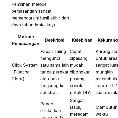
Pemilihan metode
pemasangan sangat
memengaruhi hasil akhir dan
daya tahan lantai kayu.
Metode
Deskripsi
Kelebihan
Kekurang
Pemasangan
Papan saling
Cepat
Kurang stab
mengunci
dipasang,
untuk area
Click System
satu sama lain
mudah
sangat luas
(Floating
tanpa perekat
dibongkar
mungkin
Floor)
atau paku
pasang,
menimbulk
langsung ke
cocok
suara ‘klik’
substrat.
untuk DIY.
saat diinjak
Sangat
Papan
stabil,
Membutuh
direkatkan
meredam
waktu
langsung ke