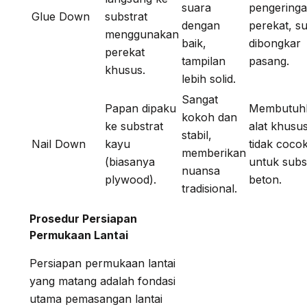
suara
pengering
Glue Down
substrat
dengan
perekat, sul
menggunakan
baik,
dibongkar
perekat
tampilan
pasang.
khusus.
lebih solid.
Sangat
Papan dipaku
Membutuh
kokoh dan
ke substrat
alat khusus
stabil,
Nail Down
kayu
tidak coco
memberikan
(biasanya
untuk subs
nuansa
plywood).
beton.
tradisional.
Prosedur Persiapan
Permukaan Lantai
Persiapan permukaan lantai
yang matang adalah fondasi
utama pemasangan lantai