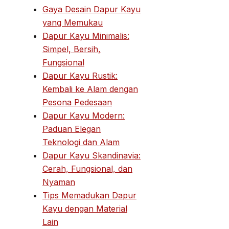
Gaya Desain Dapur Kayu
yang Memukau
Dapur Kayu Minimalis:
Simpel, Bersih,
Fungsional
Dapur Kayu Rustik:
Kembali ke Alam dengan
Pesona Pedesaan
Dapur Kayu Modern:
Paduan Elegan
Teknologi dan Alam
Dapur Kayu Skandinavia:
Cerah, Fungsional, dan
Nyaman
Tips Memadukan Dapur
Kayu dengan Material
Lain