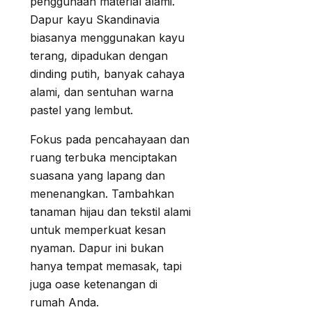
penggunaan material alami.
Dapur kayu Skandinavia
biasanya menggunakan kayu
terang, dipadukan dengan
dinding putih, banyak cahaya
alami, dan sentuhan warna
pastel yang lembut.
Fokus pada pencahayaan dan
ruang terbuka menciptakan
suasana yang lapang dan
menenangkan. Tambahkan
tanaman hijau dan tekstil alami
untuk memperkuat kesan
nyaman. Dapur ini bukan
hanya tempat memasak, tapi
juga oase ketenangan di
rumah Anda.