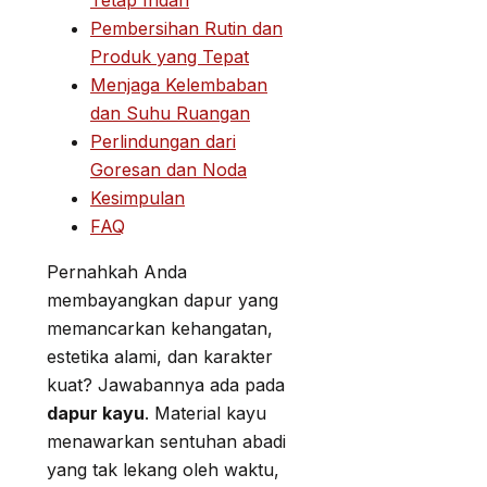
Pembersihan Rutin dan
Produk yang Tepat
Menjaga Kelembaban
dan Suhu Ruangan
Perlindungan dari
Goresan dan Noda
Kesimpulan
FAQ
Pernahkah Anda
membayangkan dapur yang
memancarkan kehangatan,
estetika alami, dan karakter
kuat? Jawabannya ada pada
dapur kayu
. Material kayu
menawarkan sentuhan abadi
yang tak lekang oleh waktu,