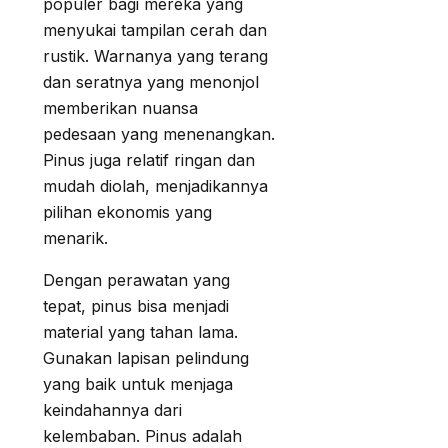
populer bagi mereka yang
menyukai tampilan cerah dan
rustik. Warnanya yang terang
dan seratnya yang menonjol
memberikan nuansa
pedesaan yang menenangkan.
Pinus juga relatif ringan dan
mudah diolah, menjadikannya
pilihan ekonomis yang
menarik.
Dengan perawatan yang
tepat, pinus bisa menjadi
material yang tahan lama.
Gunakan lapisan pelindung
yang baik untuk menjaga
keindahannya dari
kelembaban. Pinus adalah