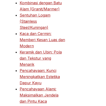
Kombinasi dengan Batu
Alam (Granit/Marmer)
Sentuhan Logam
(Stainless
Steel/Kuningan)
Kaca dan Cermin:
Memberi Kesan Luas dan
Modern
Keramik dan Ubin: Pola
dan Tekstur yang
Menarik
Pencahayaan: Kunci
Meningkatkan Estetika
Dapur Kayu
Pencahayaan Alami:
Maksimalkan Jendela
dan Pintu Kaca