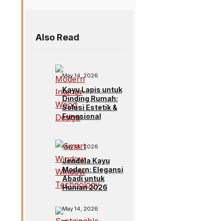
Also Read
May 14, 2026
Kayu Lapis untuk
Dinding Rumah:
Solusi Estetik &
Fungsional
May 14, 2026
Jendela Kayu
Modern: Elegansi
Abadi untuk
Hunian 2026
May 14, 2026