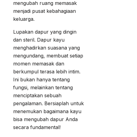
mengubah ruang memasak
menjadi pusat kebahagiaan
keluarga.
Lupakan dapur yang dingin
dan steril. Dapur kayu
menghadirkan suasana yang
mengundang, membuat setiap
momen memasak dan
berkumpul terasa lebih intim.
Ini bukan hanya tentang
fungsi, melainkan tentang
menciptakan sebuah
pengalaman. Bersiaplah untuk
menemukan bagaimana kayu
bisa mengubah dapur Anda
secara fundamental!