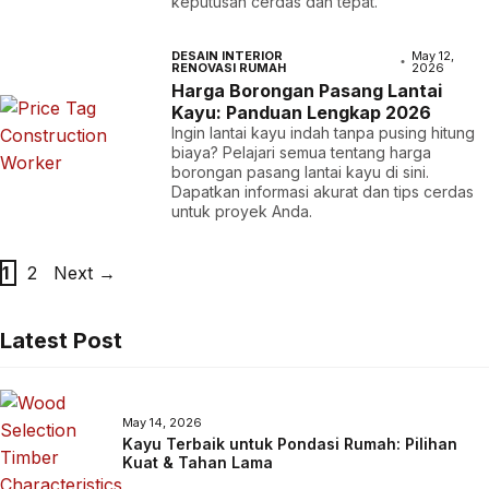
keputusan cerdas dan tepat.
DESAIN INTERIOR
May 12,
RENOVASI RUMAH
2026
Harga Borongan Pasang Lantai
Kayu: Panduan Lengkap 2026
Ingin lantai kayu indah tanpa pusing hitung
biaya? Pelajari semua tentang harga
borongan pasang lantai kayu di sini.
Dapatkan informasi akurat dan tips cerdas
untuk proyek Anda.
Page
Page
1
2
Next
→
Latest Post
May 14, 2026
Kayu Terbaik untuk Pondasi Rumah: Pilihan
Kuat & Tahan Lama