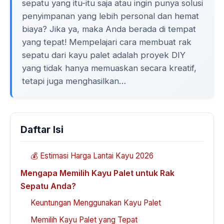
sepatu yang itu-itu saja atau ingin punya solusi
penyimpanan yang lebih personal dan hemat
biaya? Jika ya, maka Anda berada di tempat
yang tepat! Mempelajari cara membuat rak
sepatu dari kayu palet adalah proyek DIY
yang tidak hanya memuaskan secara kreatif,
tetapi juga menghasilkan…
Daftar Isi
💰 Estimasi Harga Lantai Kayu 2026
Mengapa Memilih Kayu Palet untuk Rak
Sepatu Anda?
Keuntungan Menggunakan Kayu Palet
Memilih Kayu Palet yang Tepat