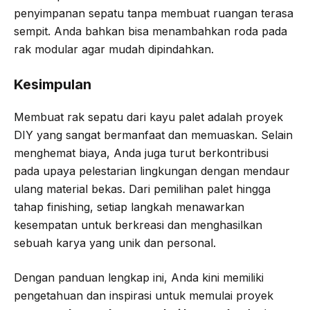
penyimpanan sepatu tanpa membuat ruangan terasa
sempit. Anda bahkan bisa menambahkan roda pada
rak modular agar mudah dipindahkan.
Kesimpulan
Membuat rak sepatu dari kayu palet adalah proyek
DIY yang sangat bermanfaat dan memuaskan. Selain
menghemat biaya, Anda juga turut berkontribusi
pada upaya pelestarian lingkungan dengan mendaur
ulang material bekas. Dari pemilihan palet hingga
tahap finishing, setiap langkah menawarkan
kesempatan untuk berkreasi dan menghasilkan
sebuah karya yang unik dan personal.
Dengan panduan lengkap ini, Anda kini memiliki
pengetahuan dan inspirasi untuk memulai proyek