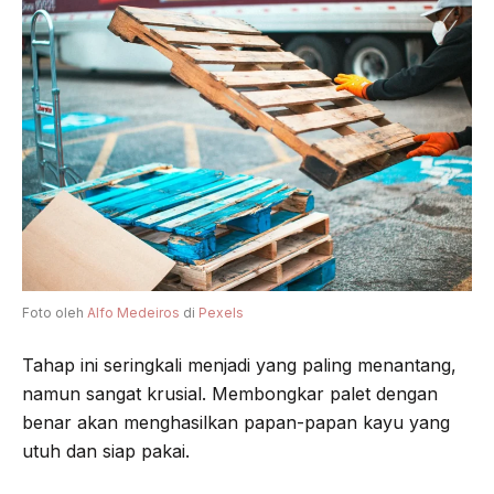
Foto oleh
Alfo Medeiros
di
Pexels
Tahap ini seringkali menjadi yang paling menantang,
namun sangat krusial. Membongkar palet dengan
benar akan menghasilkan papan-papan kayu yang
utuh dan siap pakai.