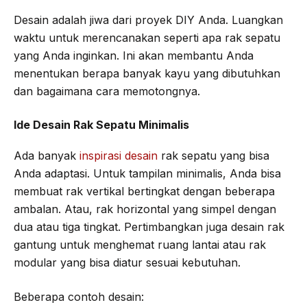
Desain adalah jiwa dari proyek DIY Anda. Luangkan
waktu untuk merencanakan seperti apa rak sepatu
yang Anda inginkan. Ini akan membantu Anda
menentukan berapa banyak kayu yang dibutuhkan
dan bagaimana cara memotongnya.
Ide Desain Rak Sepatu Minimalis
Ada banyak
inspirasi desain
rak sepatu yang bisa
Anda adaptasi. Untuk tampilan minimalis, Anda bisa
membuat rak vertikal bertingkat dengan beberapa
ambalan. Atau, rak horizontal yang simpel dengan
dua atau tiga tingkat. Pertimbangkan juga desain rak
gantung untuk menghemat ruang lantai atau rak
modular yang bisa diatur sesuai kebutuhan.
Beberapa contoh desain: