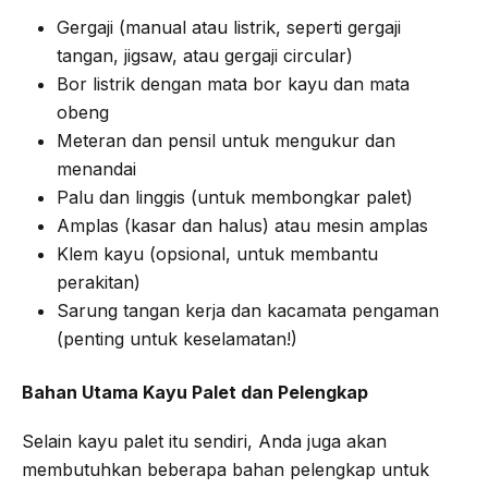
Gergaji (manual atau listrik, seperti gergaji
tangan, jigsaw, atau gergaji circular)
Bor listrik dengan mata bor kayu dan mata
obeng
Meteran dan pensil untuk mengukur dan
menandai
Palu dan linggis (untuk membongkar palet)
Amplas (kasar dan halus) atau mesin amplas
Klem kayu (opsional, untuk membantu
perakitan)
Sarung tangan kerja dan kacamata pengaman
(penting untuk keselamatan!)
Bahan Utama Kayu Palet dan Pelengkap
Selain kayu palet itu sendiri, Anda juga akan
membutuhkan beberapa bahan pelengkap untuk