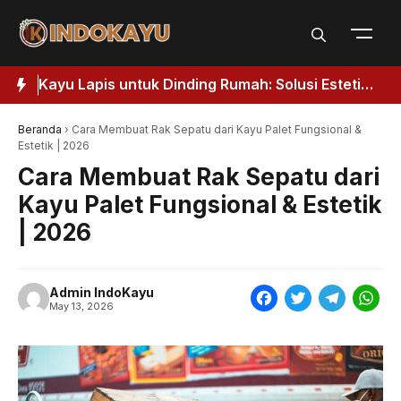
Skip
to
content
tik
Jendela Kayu Modern: Elegansi Abadi untuk
K
Hunian 2026
E
Beranda
›
Cara Membuat Rak Sepatu dari Kayu Palet Fungsional &
Estetik | 2026
Cara Membuat Rak Sepatu dari
Kayu Palet Fungsional & Estetik
| 2026
Admin IndoKayu
F
T
T
W
May 13, 2026
a
w
e
h
c
i
l
a
e
t
e
t