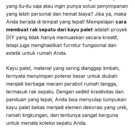
yang itu-itu saja atau ingin punya solusi penyimpanan
yang lebih personal dan hemat biaya? Jika ya, maka
Anda berada di tempat yang tepat! Mempelajari
cara
membuat rak sepatu dari kayu palet
adalah proyek
DIY yang tidak hanya memuaskan secara kreatif,
tetapi juga menghasilkan furnitur fungsional dan
estetik untuk rumah Anda.
Kayu palet, material yang sering dianggap limbah,
ternyata menyimpan potensi besar untuk diubah
menjadi berbagai macam perabot rumah tangga,
termasuk rak sepatu. Dengan sedikit kreativitas dan
panduan yang tepat, Anda bisa menyulap tumpukan
kayu palet bekas menjadi elemen dekorasi yang unik,
ramah lingkungan, dan tentunya sangat berguna
untuk menata koleksi sepatu Anda.