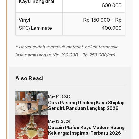
Kayu Bengkirai
600.000
Vinyl
Rp 150.000 - Rp
SPC/Laminate
400.000
* Harga sudah termasuk material, belum termasuk
jasa pemasangan (Rp 100.000 - Rp 250.000/m²)
Also Read
May 14, 2026
Cara Pasang Dinding Kayu Shiplap
Sendiri: Panduan Lengkap 2026
May 13, 2026
Desain Plafon Kayu Modern Ruang
Keluarga: Inspirasi Terbaru 2026