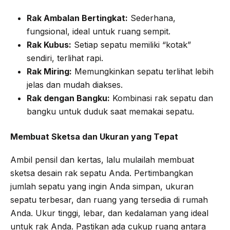
Rak Ambalan Bertingkat:
Sederhana,
fungsional, ideal untuk ruang sempit.
Rak Kubus:
Setiap sepatu memiliki “kotak”
sendiri, terlihat rapi.
Rak Miring:
Memungkinkan sepatu terlihat lebih
jelas dan mudah diakses.
Rak dengan Bangku:
Kombinasi rak sepatu dan
bangku untuk duduk saat memakai sepatu.
Membuat Sketsa dan Ukuran yang Tepat
Ambil pensil dan kertas, lalu mulailah membuat
sketsa desain rak sepatu Anda. Pertimbangkan
jumlah sepatu yang ingin Anda simpan, ukuran
sepatu terbesar, dan ruang yang tersedia di rumah
Anda. Ukur tinggi, lebar, dan kedalaman yang ideal
untuk rak Anda. Pastikan ada cukup ruang antara