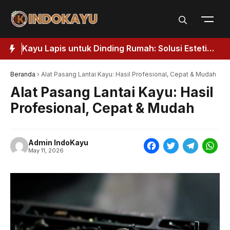
Skip
to
content
etik
Jendela Kayu Modern: Elegansi Abadi untuk
Hunian 2026
Beranda
›
Alat Pasang Lantai Kayu: Hasil Profesional, Cepat & Mudah
Alat Pasang Lantai Kayu: Hasil
Profesional, Cepat & Mudah
Admin IndoKayu
F
T
T
W
May 11, 2026
a
w
e
h
c
i
l
a
e
t
e
t
b
t
g
s
o
e
r
A