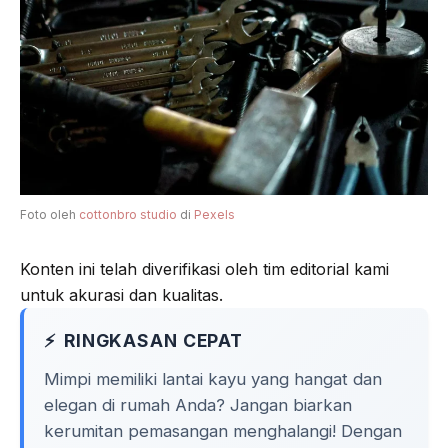
o
r
a
p
k
m
p
Foto oleh
cottonbro studio
di
Pexels
Konten ini telah diverifikasi oleh tim editorial kami
untuk akurasi dan kualitas.
RINGKASAN CEPAT
Mimpi memiliki lantai kayu yang hangat dan
elegan di rumah Anda? Jangan biarkan
kerumitan pemasangan menghalangi! Dengan