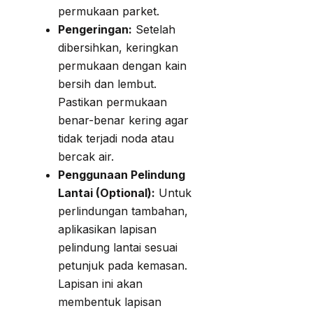
permukaan parket.
Pengeringan:
Setelah
dibersihkan, keringkan
permukaan dengan kain
bersih dan lembut.
Pastikan permukaan
benar-benar kering agar
tidak terjadi noda atau
bercak air.
Penggunaan Pelindung
Lantai (Optional):
Untuk
perlindungan tambahan,
aplikasikan lapisan
pelindung lantai sesuai
petunjuk pada kemasan.
Lapisan ini akan
membentuk lapisan