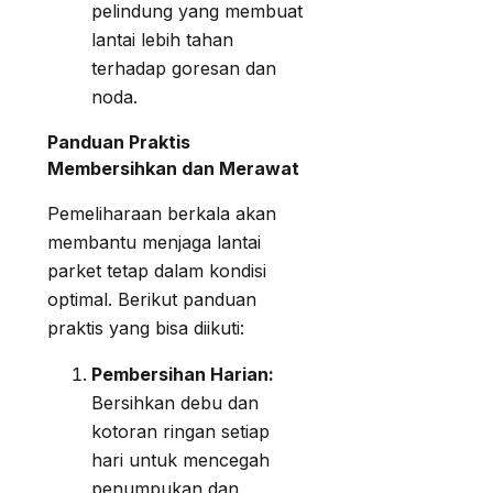
pelindung yang membuat
lantai lebih tahan
terhadap goresan dan
noda.
Panduan Praktis
Membersihkan dan Merawat
Pemeliharaan berkala akan
membantu menjaga lantai
parket tetap dalam kondisi
optimal. Berikut panduan
praktis yang bisa diikuti:
Pembersihan Harian:
Bersihkan debu dan
kotoran ringan setiap
hari untuk mencegah
penumpukan dan