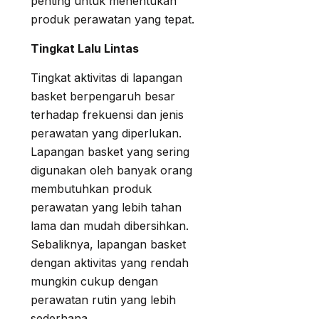
penting untuk menentukan
produk perawatan yang tepat.
Tingkat Lalu Lintas
Tingkat aktivitas di lapangan
basket berpengaruh besar
terhadap frekuensi dan jenis
perawatan yang diperlukan.
Lapangan basket yang sering
digunakan oleh banyak orang
membutuhkan produk
perawatan yang lebih tahan
lama dan mudah dibersihkan.
Sebaliknya, lapangan basket
dengan aktivitas yang rendah
mungkin cukup dengan
perawatan rutin yang lebih
sederhana.