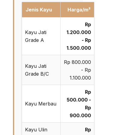
Jenis Kayu
Harga/m²
Rp
Kayu Jati
1.200.000
Grade A
- Rp
1.500.000
Rp 800.000
Kayu Jati
- Rp
Grade B/C
1.100.000
Rp
500.000 -
Kayu Merbau
Rp
900.000
Kayu Ulin
Rp