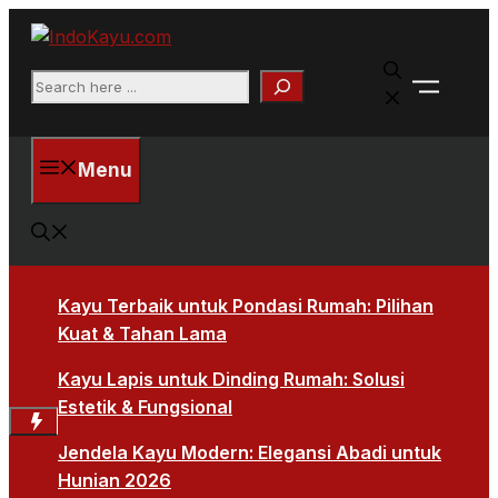
Skip
to
Faceb
content
Search
X
Menu
Kayu Terbaik untuk Pondasi Rumah: Pilihan
Kuat & Tahan Lama
Kayu Lapis untuk Dinding Rumah: Solusi
Estetik & Fungsional
Jendela Kayu Modern: Elegansi Abadi untuk
Hunian 2026