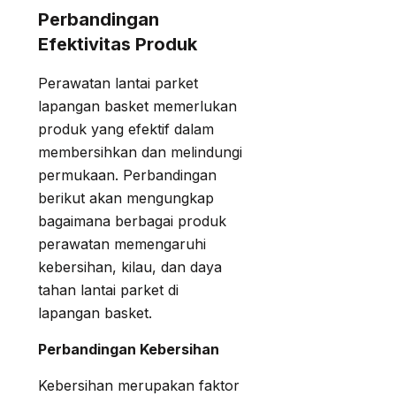
Perbandingan
Efektivitas Produk
Perawatan lantai parket
lapangan basket memerlukan
produk yang efektif dalam
membersihkan dan melindungi
permukaan. Perbandingan
berikut akan mengungkap
bagaimana berbagai produk
perawatan memengaruhi
kebersihan, kilau, dan daya
tahan lantai parket di
lapangan basket.
Perbandingan Kebersihan
Kebersihan merupakan faktor