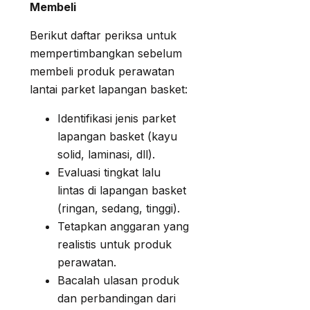
Membeli
Berikut daftar periksa untuk
mempertimbangkan sebelum
membeli produk perawatan
lantai parket lapangan basket:
Identifikasi jenis parket
lapangan basket (kayu
solid, laminasi, dll).
Evaluasi tingkat lalu
lintas di lapangan basket
(ringan, sedang, tinggi).
Tetapkan anggaran yang
realistis untuk produk
perawatan.
Bacalah ulasan produk
dan perbandingan dari