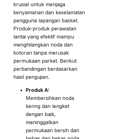
krusial untuk menjaga
kenyamanan dan keselamatan
pengguna lapangan basket.
Produk-produk perawatan
lantai yang efektif mampu
menghilangkan noda dan
kotoran tanpa merusak
permukaan parket. Berikut
perbandingan berdasarkan
hasil pengujian.
Produk A:
Membersihkan noda
kering dan lengket
dengan baik,
meninggalkan
permukaan bersih dan
bebas dari bekas noda.