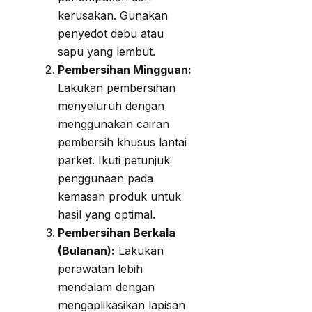
kerusakan. Gunakan
penyedot debu atau
sapu yang lembut.
Pembersihan Mingguan:
Lakukan pembersihan
menyeluruh dengan
menggunakan cairan
pembersih khusus lantai
parket. Ikuti petunjuk
penggunaan pada
kemasan produk untuk
hasil yang optimal.
Pembersihan Berkala
(Bulanan):
Lakukan
perawatan lebih
mendalam dengan
mengaplikasikan lapisan