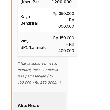
(Kayu Besi)
1.200.000+
Rp 350.000
Kayu
- Rp
Bengkirai
600.000
Rp 150.000
Vinyl
- Rp
SPC/Laminate
400.000
* Harga sudah termasuk
material, belum termasuk
jasa pemasangan (Rp
100.000 - Rp 250.000/m²)
Also Read