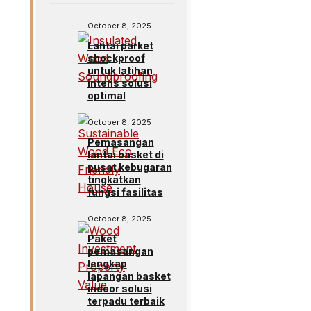
October 8, 2025
Lantai parket
shockproof
untuk latihan
intens solusi
optimal
October 8, 2025
Pemasangan
lantai basket di
pusat kebugaran
tingkatkan
fungsi fasilitas
October 8, 2025
Paket
pemasangan
lengkap
lapangan basket
indoor solusi
terpadu terbaik