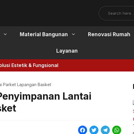
Search
Material Bangunan
Renovasi Rumah
Layanan
lusi Estetik & Fungsional
ai Parket Lapangan Basket
 Penyimpanan Lantai
sket
F
T
T
W