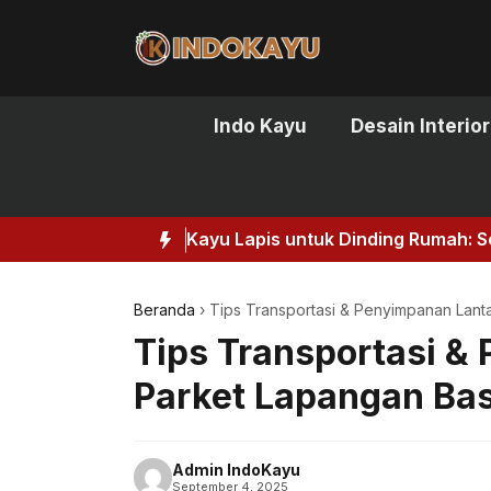
Skip
to
content
Indo Kayu
Desain Interior
Kayu Lapis untuk Dinding Rumah: So
Beranda
›
Tips Transportasi & Penyimpanan Lant
Tips Transportasi &
Parket Lapangan Ba
Admin IndoKayu
September 4, 2025