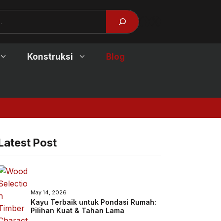
Facebook
X
Konstruksi
Blog
Jendela Kayu Modern:
Latest Post
May 14, 2026
Kayu Terbaik untuk Pondasi Rumah:
Pilihan Kuat & Tahan Lama