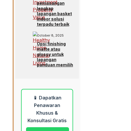
pemasangan
lengkap
lapangan basket
indoor solusi
terpadu terbaik
October 8, 2025
Opsi finishing
matte atau
glossy untuk
lapangan
panduan memilih
📱 Dapatkan
Penawaran
Khusus &
Konsultasi Gratis