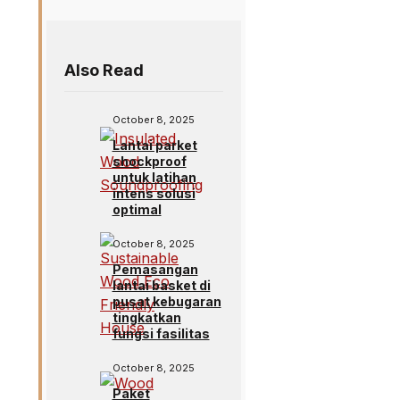
Also Read
October 8, 2025
Lantai parket
shockproof
untuk latihan
intens solusi
optimal
October 8, 2025
Pemasangan
lantai basket di
pusat kebugaran
tingkatkan
fungsi fasilitas
October 8, 2025
Paket