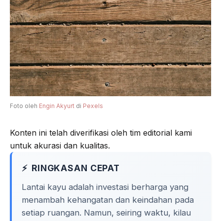
o
r
a
p
k
m
p
Foto oleh
Engin Akyurt
di
Pexels
Konten ini telah diverifikasi oleh tim editorial kami
untuk akurasi dan kualitas.
RINGKASAN CEPAT
Lantai kayu adalah investasi berharga yang
menambah kehangatan dan keindahan pada
setiap ruangan. Namun, seiring waktu, kilau