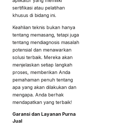
aplikator yang memiliki
sertifikasi atau pelatihan
khusus di bidang ini.
Keahlian teknis bukan hanya
tentang memasang, tetapi juga
tentang mendiagnosis masalah
potensial dan menawarkan
solusi terbaik. Mereka akan
menjelaskan setiap langkah
proses, memberikan Anda
pemahaman penuh tentang
apa yang akan dilakukan dan
mengapa. Anda berhak
mendapatkan yang terbaik!
Garansi dan Layanan Purna
Jual