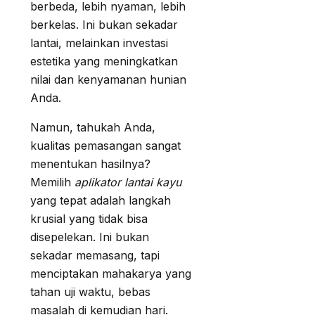
berbeda, lebih nyaman, lebih
berkelas. Ini bukan sekadar
lantai, melainkan investasi
estetika yang meningkatkan
nilai dan kenyamanan hunian
Anda.
Namun, tahukah Anda,
kualitas pemasangan sangat
menentukan hasilnya?
Memilih
aplikator lantai kayu
yang tepat adalah langkah
krusial yang tidak bisa
disepelekan. Ini bukan
sekadar memasang, tapi
menciptakan mahakarya yang
tahan uji waktu, bebas
masalah di kemudian hari.