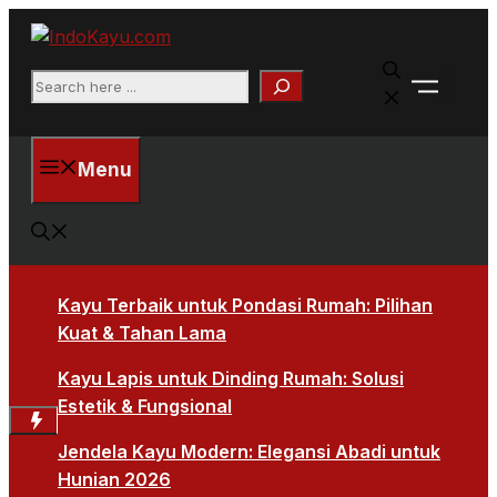
Skip
to
Faceb
content
Search
X
Menu
Kayu Terbaik untuk Pondasi Rumah: Pilihan
Kuat & Tahan Lama
Kayu Lapis untuk Dinding Rumah: Solusi
Estetik & Fungsional
Jendela Kayu Modern: Elegansi Abadi untuk
Hunian 2026