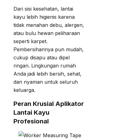
Dari sisi kesehatan, lantai
kayu lebih higienis karena
tidak menahan debu, alergen,
atau bulu hewan peliharaan
seperti karpet.
Pembersihannya pun mudah,
cukup disapu atau dipel
ringan. Lingkungan rumah
Anda jadi lebih bersih, sehat,
dan nyaman untuk seluruh
keluarga.
Peran Krusial Aplikator
Lantai Kayu
Profesional