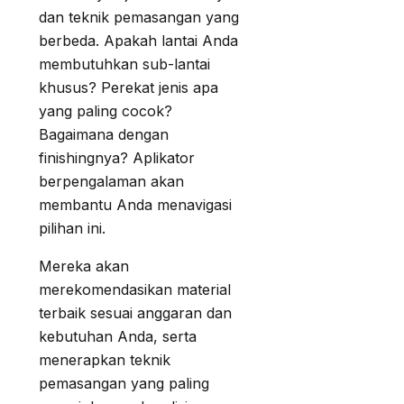
dan teknik pemasangan yang
berbeda. Apakah lantai Anda
membutuhkan sub-lantai
khusus? Perekat jenis apa
yang paling cocok?
Bagaimana dengan
finishingnya? Aplikator
berpengalaman akan
membantu Anda menavigasi
pilihan ini.
Mereka akan
merekomendasikan material
terbaik sesuai anggaran dan
kebutuhan Anda, serta
menerapkan teknik
pemasangan yang paling