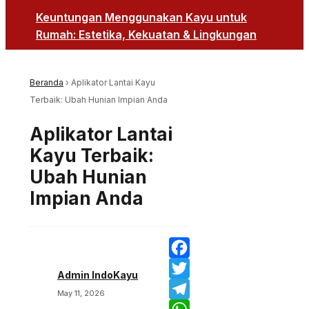
Keuntungan Menggunakan Kayu untuk
Rumah: Estetika, Kekuatan & Lingkungan
Beranda
›
Aplikator Lantai Kayu
Terbaik: Ubah Hunian Impian Anda
Aplikator Lantai
Kayu Terbaik:
Ubah Hunian
Impian Anda
Facebook
Admin IndoKayu
Twitter
May 11, 2026