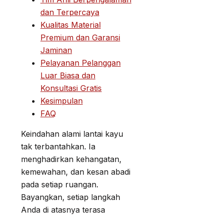
dan Terpercaya
Kualitas Material
Premium dan Garansi
Jaminan
Pelayanan Pelanggan
Luar Biasa dan
Konsultasi Gratis
Kesimpulan
FAQ
Keindahan alami lantai kayu
tak terbantahkan. Ia
menghadirkan kehangatan,
kemewahan, dan kesan abadi
pada setiap ruangan.
Bayangkan, setiap langkah
Anda di atasnya terasa