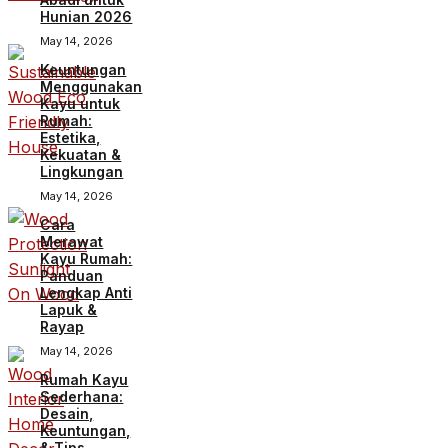
Hunian 2026
May 14, 2026
Keuntungan
Menggunakan
Kayu untuk
Rumah:
Estetika,
Kekuatan &
Lingkungan
May 14, 2026
Cara
Merawat
Kayu Rumah:
Panduan
Lengkap Anti
Lapuk &
Rayap
May 14, 2026
Rumah Kayu
Sederhana:
Desain,
Keuntungan,
& Tips