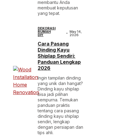
membantu Anda
membuat keputusan
yang tepat.
DEKORASI
RUMAH
May 14,
DIY
2026
Cara Pasang
Dinding Kayu
Shiplap Sendiri:
Panduan Lengkap
2026
Ingin tampilan dinding
yang unik dan hangat?
Dinding kayu shiplap
bisa jadi pilihan
sempurna. Temukan
panduan praktis
tentang cara pasang
dinding kayu shiplap
sendiri, lengkap
dengan persiapan dan
tips ahli.