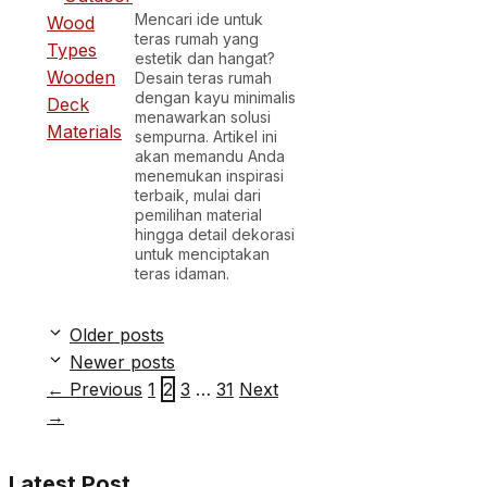
Mencari ide untuk
teras rumah yang
estetik dan hangat?
Desain teras rumah
dengan kayu minimalis
menawarkan solusi
sempurna. Artikel ini
akan memandu Anda
menemukan inspirasi
terbaik, mulai dari
pemilihan material
hingga detail dekorasi
untuk menciptakan
teras idaman.
Older posts
Newer posts
Page
Page
Page
Page
←
Previous
1
2
3
…
31
Next
→
Latest Post