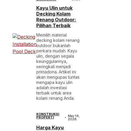
Kayu Ulin untuk
Decking Kolam
Renang Outdoor:
Pilihan Terbaik
Memilih material
decking kolam renang
outdoor bukanlah
perkara mudah. Kayu
ulin, dengan segala
keunggulannya,
seringkali menjadi
primadona. Artikel ini
akan mengupas tuntas
mengapa kayu ulin
adalah investasi
terbaik untuk area
kolam renang Anda.
KONSTRUKSI
May 14,
PROPERTI
2026
Harga Kayu