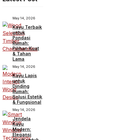
May 14, 2026
Kayu Terbaik
untuk
Pondasi
Rumah:
Pilihan Kuat
& Tahan
Lama
May 14, 2026
Kayu Lapis
untuk
Dinding
Rumah:
Solusi Estetik
& Fungsional
May 14, 2026
Jendela
Kayu
Modern:
Elegansi
Abadi untuk