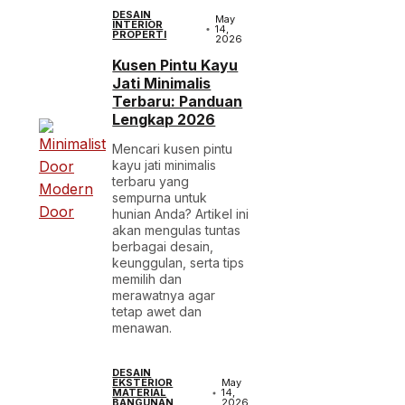
DESAIN
May
INTERIOR
14,
PROPERTI
2026
Kusen Pintu Kayu
Jati Minimalis
Terbaru: Panduan
Lengkap 2026
Mencari kusen pintu
kayu jati minimalis
terbaru yang
sempurna untuk
hunian Anda? Artikel ini
akan mengulas tuntas
berbagai desain,
keunggulan, serta tips
memilih dan
merawatnya agar
tetap awet dan
menawan.
DESAIN
EKSTERIOR
May
MATERIAL
14,
BANGUNAN
2026