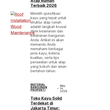
Atap Rumah
Terbaik 2026
Memilih spesifikasi
kayu yang tepat untuk
struktur atap rumah
adalah langkah krusial
demi keamanan dan
ketahanan bangunan
Anda. Artikel ini akan
memandu Anda
memahami berbagai
jenis kayu, kriteria
kualitas, serta tips
perawatan untuk atap
yang kokoh dan aman
bertahun-tahun.
MATERIAL
May
BANGUNAN
14,
PROPERTI
2026
Toko Kayu Solid
Terdekat di
Jakarta Timur: