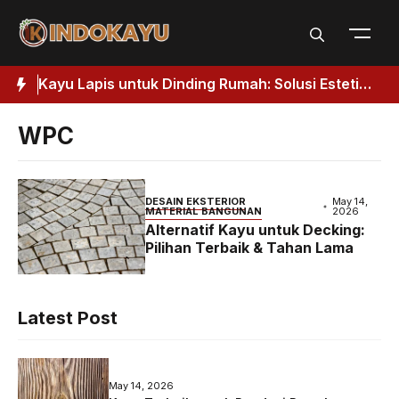
Skip
to
content
Kuat
Kayu Lapis untuk Dinding Rumah: Solusi Estetik
J
& Fungsional
H
WPC
DESAIN EKSTERIOR
May 14,
MATERIAL BANGUNAN
2026
Alternatif Kayu untuk Decking:
Pilihan Terbaik & Tahan Lama
Latest Post
May 14, 2026