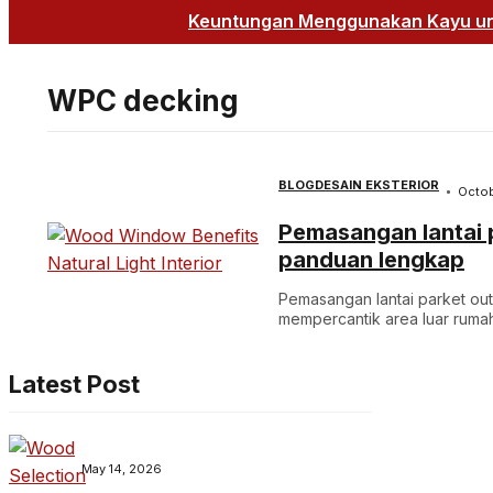
Keuntungan Menggunakan Kayu unt
WPC decking
BLOG
DESAIN EKSTERIOR
Octob
Pemasangan lantai p
panduan lengkap
Pemasangan lantai parket outdo
mempercantik area luar rumah. 
Latest Post
May 14, 2026