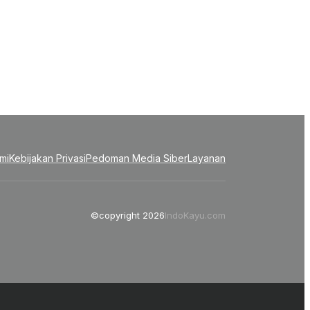
mi
Kebijakan Privasi
Pedoman Media Siber
Layanan
©copyright 2026
IndoKayu.com