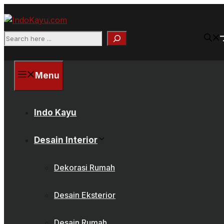
Skip
to
content
Search
Menu
Indo Kayu
Desain Interior
Dekorasi Rumah
Desain Eksterior
Desain Rumah