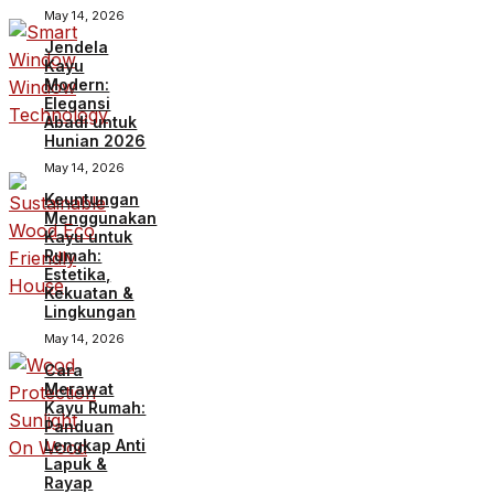
May 14, 2026
Jendela
Kayu
Modern:
Elegansi
Abadi untuk
Hunian 2026
May 14, 2026
Keuntungan
Menggunakan
Kayu untuk
Rumah:
Estetika,
Kekuatan &
Lingkungan
May 14, 2026
Cara
Merawat
Kayu Rumah:
Panduan
Lengkap Anti
Lapuk &
Rayap