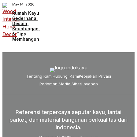
May 14, 2026
Rumah Kayu
Sederhana:
Desain,
Keuntungan,
& Tips
Membangun
Tentang Kami
Hubungi Kami
Kebijakan Privasi
Pedoman Media Siber
Layanan
Referensi terpercaya seputar kayu, lantai
parket, dan material bangunan berkualitas dari
Indonesia.