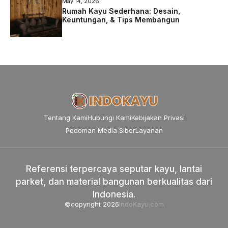
May 14, 2026
Rumah Kayu Sederhana: Desain,
Keuntungan, & Tips Membangun
Tentang Kami
Hubungi Kami
Kebijakan Privasi
Pedoman Media Siber
Layanan
Referensi terpercaya seputar kayu, lantai
parket, dan material bangunan berkualitas dari
Indonesia.
©copyright 2026
IndoKayu.com