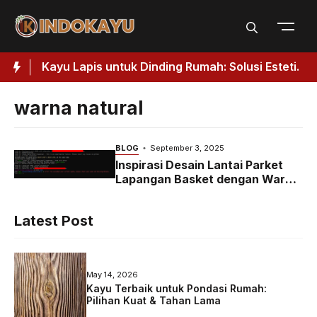
Skip
to
content
 Kuat
Kayu Lapis untuk Dinding Rumah: Solusi Estetik
J
& Fungsional
warna natural
BLOG
September 3, 2025
Inspirasi Desain Lantai Parket
Lapangan Basket dengan Warna
Natural
Latest Post
May 14, 2026
Kayu Terbaik untuk Pondasi Rumah:
Pilihan Kuat & Tahan Lama