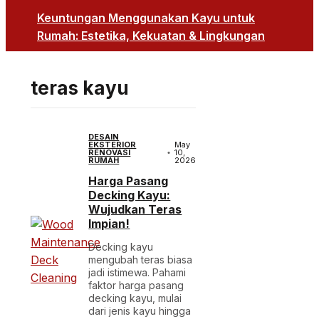
Keuntungan Menggunakan Kayu untuk
Rumah: Estetika, Kekuatan & Lingkungan
teras kayu
DESAIN
EKSTERIOR
May
RENOVASI
10,
RUMAH
2026
Harga Pasang
Decking Kayu:
Wujudkan Teras
Impian!
Decking kayu
mengubah teras biasa
jadi istimewa. Pahami
faktor harga pasang
decking kayu, mulai
dari jenis kayu hingga