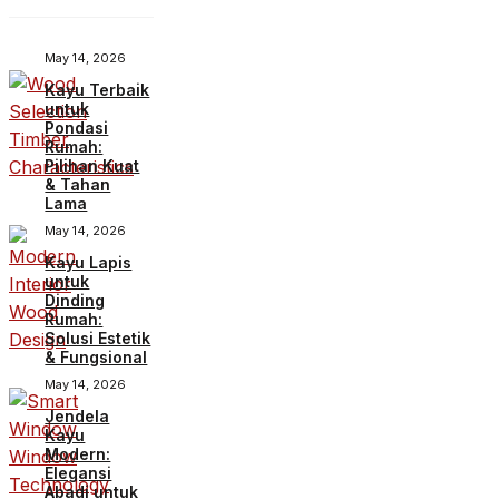
May 14, 2026
Kayu Terbaik
untuk
Pondasi
Rumah:
Pilihan Kuat
& Tahan
Lama
May 14, 2026
Kayu Lapis
untuk
Dinding
Rumah:
Solusi Estetik
& Fungsional
May 14, 2026
Jendela
Kayu
Modern:
Elegansi
Abadi untuk