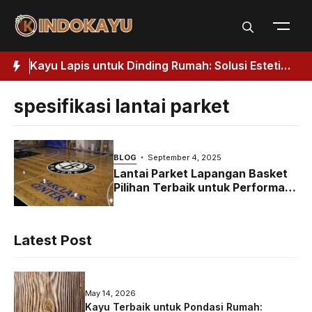
Skip
to
content
Kuat
Kayu Lapis untuk Dinding Rumah: Solusi Estetik
J
& Fungsional
H
spesifikasi lantai parket
BLOG
September 4, 2025
Lantai Parket Lapangan Basket
Pilihan Terbaik untuk Performa
Optimal
Latest Post
May 14, 2026
Kayu Terbaik untuk Pondasi Rumah: