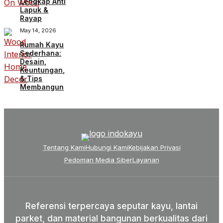
Lengkap Anti
Lapuk &
Rayap
May 14, 2026
Rumah Kayu
Sederhana:
Desain,
Keuntungan,
& Tips
Membangun
Tentang Kami
Hubungi Kami
Kebijakan Privasi
Pedoman Media Siber
Layanan
Referensi terpercaya seputar kayu, lantai
parket, dan material bangunan berkualitas dari