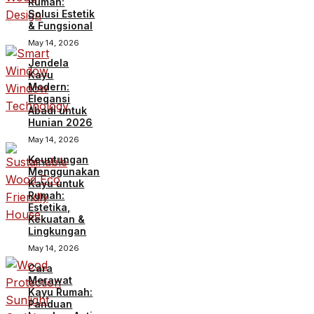
Rumah:
Solusi Estetik
& Fungsional
May 14, 2026
Jendela
Kayu
Modern:
Elegansi
Abadi untuk
Hunian 2026
May 14, 2026
Keuntungan
Menggunakan
Kayu untuk
Rumah:
Estetika,
Kekuatan &
Lingkungan
May 14, 2026
Cara
Merawat
Kayu Rumah:
Panduan