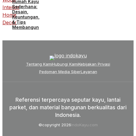
Rumah Kayu
Sederhana:
Desain,
Keuntungan,
& Tips
Membangun
Tentang Kami
Hubungi Kami
Kebijakan Privasi
Pedoman Media Siber
Layanan
Referensi terpercaya seputar kayu, lantai
parket, dan material bangunan berkualitas dari
Indonesia.
©copyright 2026
IndoKayu.com