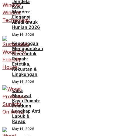
Jendela
Kayu
Modern:
Elegansi
Abadi untuk
Hunian 2026
May 14, 2026
Keuntungan
Menggunakan
Kayu untuk
Rumah:
Estetika,
Kekuatan &
Lingkungan
May 14, 2026
Cara
Merawat
Kayu Rumah:
Panduan
Lengkap Anti
Lapuk &
Rayap
May 14, 2026