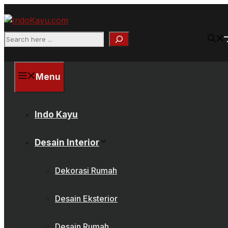
Skip
to
content
Search
Menu
Indo Kayu
Desain Interior
Dekorasi Rumah
Desain Eksterior
Desain Rumah