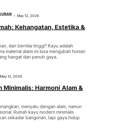
GUNAN
May 12, 2026
mah: Kehangatan, Estetika &
an, dan bernilai tinggi? Kayu adalah
na material alami ini bisa mengubah hunian
yang hangat dan penuh gaya.
May 12, 2026
Minimalis: Harmoni Alam &
enangkan, menyatu dengan alam, namun
sional. Rumah kayu modern minimalis
ukan sekadar bangunan, tapi gaya hidup