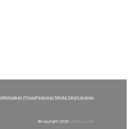
mi
Kebijakan Privasi
Pedoman Media Siber
Layanan
©copyright 2026
IndoKayu.com