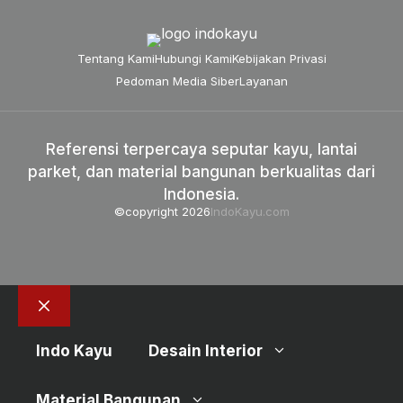
Tentang Kami
Hubungi Kami
Kebijakan Privasi
Pedoman Media Siber
Layanan
Referensi terpercaya seputar kayu, lantai
parket, dan material bangunan berkualitas dari
Indonesia.
©copyright 2026
IndoKayu.com
Close
Indo Kayu
Desain Interior
Material Bangunan