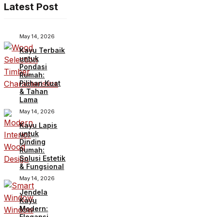
Latest Post
May 14, 2026
Kayu Terbaik
untuk
Pondasi
Rumah:
Pilihan Kuat
& Tahan
Lama
May 14, 2026
Kayu Lapis
untuk
Dinding
Rumah:
Solusi Estetik
& Fungsional
May 14, 2026
Jendela
Kayu
Modern:
Elegansi