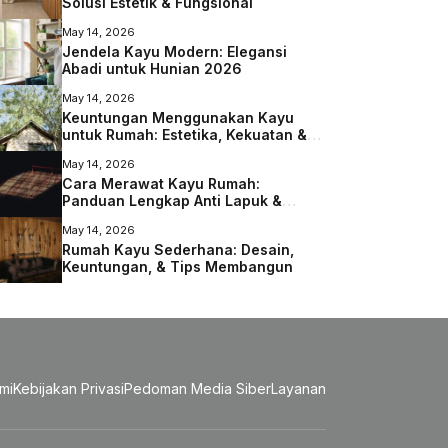
Solusi Estetik & Fungsional
May 14, 2026
Jendela Kayu Modern: Elegansi
Abadi untuk Hunian 2026
May 14, 2026
Keuntungan Menggunakan Kayu
untuk Rumah: Estetika, Kekuatan &
Lingkungan
May 14, 2026
Cara Merawat Kayu Rumah:
Panduan Lengkap Anti Lapuk &
Rayap
May 14, 2026
Rumah Kayu Sederhana: Desain,
Keuntungan, & Tips Membangun
mi
Kebijakan Privasi
Pedoman Media Siber
Layanan