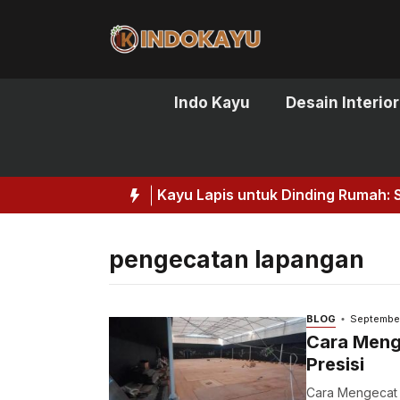
Skip
to
content
Indo Kayu
Desain Interior
Kayu Lapis untuk Dinding Rumah: So
pengecatan lapangan
BLOG
Septembe
Cara Meng
Presisi
Cara Mengecat 