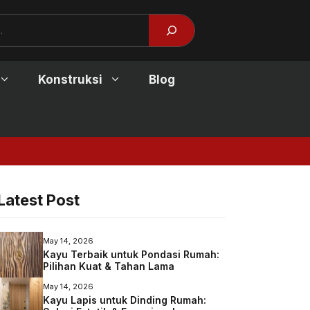
Facebook
X
Konstruksi
Blog
Jendela Kayu Modern:
Latest Post
May 14, 2026
Kayu Terbaik untuk Pondasi Rumah:
Pilihan Kuat & Tahan Lama
May 14, 2026
Kayu Lapis untuk Dinding Rumah: