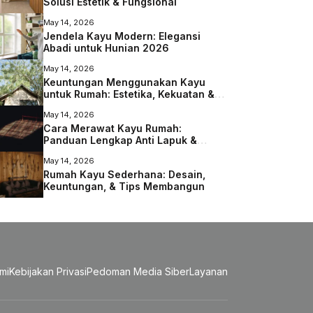
Solusi Estetik & Fungsional
May 14, 2026
Jendela Kayu Modern: Elegansi
Abadi untuk Hunian 2026
May 14, 2026
Keuntungan Menggunakan Kayu
untuk Rumah: Estetika, Kekuatan &
Lingkungan
May 14, 2026
Cara Merawat Kayu Rumah:
Panduan Lengkap Anti Lapuk &
Rayap
May 14, 2026
Rumah Kayu Sederhana: Desain,
Keuntungan, & Tips Membangun
mi
Kebijakan Privasi
Pedoman Media Siber
Layanan