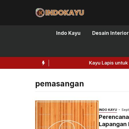
Skip
to
content
Indo Kayu
Desain Interior
Kayu Lapis untuk Dinding Rumah:
pemasangan
INDO KAYU
Sept
Perencana
Lapangan 