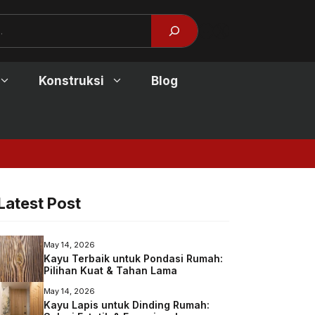
Facebook
X
Konstruksi
Blog
Jendela Kayu Mod
Latest Post
May 14, 2026
Kayu Terbaik untuk Pondasi Rumah:
Pilihan Kuat & Tahan Lama
May 14, 2026
Kayu Lapis untuk Dinding Rumah: