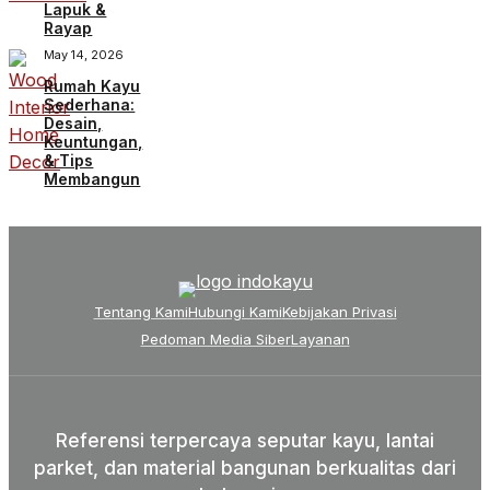
Lapuk &
Rayap
May 14, 2026
Rumah Kayu
Sederhana:
Desain,
Keuntungan,
& Tips
Membangun
Tentang Kami
Hubungi Kami
Kebijakan Privasi
Pedoman Media Siber
Layanan
Referensi terpercaya seputar kayu, lantai
parket, dan material bangunan berkualitas dari