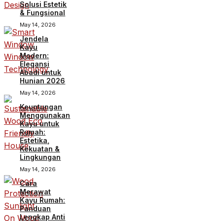
Solusi Estetik
& Fungsional
May 14, 2026
Jendela
Kayu
Modern:
Elegansi
Abadi untuk
Hunian 2026
May 14, 2026
Keuntungan
Menggunakan
Kayu untuk
Rumah:
Estetika,
Kekuatan &
Lingkungan
May 14, 2026
Cara
Merawat
Kayu Rumah:
Panduan
Lengkap Anti