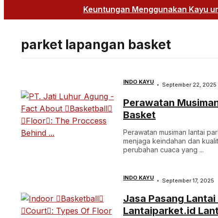
Keuntungan Menggunakan Kayu unt
parket lapangan basket
INDO KAYU
September 22, 2025
Perawatan Musiman
Basket
Perawatan musiman lantai par
menjaga keindahan dan kuali
perubahan cuaca yang ...
INDO KAYU
September 17, 2025
Jasa Pasang Lantai
Lantaiparket.id Lan