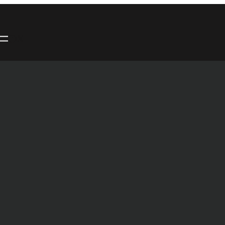
Facebook
X