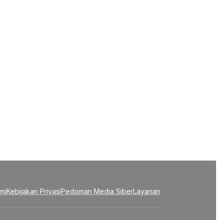
mi
Kebijakan Privasi
Pedoman Media Siber
Layanan