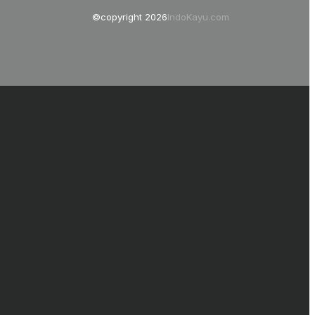
©copyright 2026
IndoKayu.com