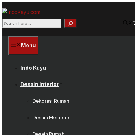
Skip
to
content
Search
Menu
Indo Kayu
Desain Interior
Dekorasi Rumah
Desain Eksterior
Desain Rumah