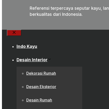
Referensi terpercaya seputar kayu, lan
berkualitas dari Indonesia.
Close
Indo Kayu
Desain Interior
Dekorasi Rumah
Desain Eksterior
Desain Rumah