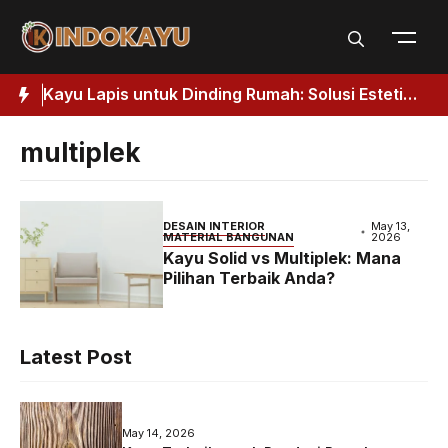
Skip
to
content
Kuat
Kayu Lapis untuk Dinding Rumah: Solusi Estetik
J
& Fungsional
H
multiplek
DESAIN INTERIOR
May 13,
MATERIAL BANGUNAN
2026
Kayu Solid vs Multiplek: Mana
Pilihan Terbaik Anda?
Latest Post
May 14, 2026