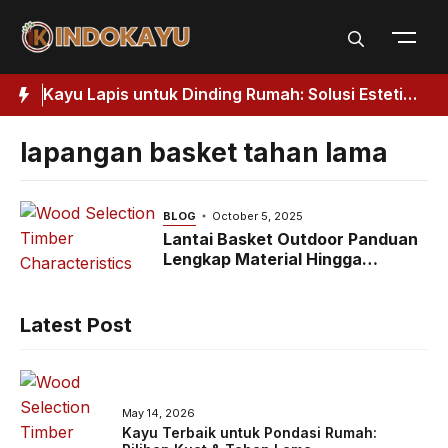
Skip
to
content
Kuat
Kayu Lapis untuk Dinding Rumah: Solusi Estetik
J
& Fungsional
H
lapangan basket tahan lama
BLOG
October 5, 2025
Lantai Basket Outdoor Panduan
Lengkap Material Hingga
Perawatan
Latest Post
May 14, 2026
Kayu Terbaik untuk Pondasi Rumah: