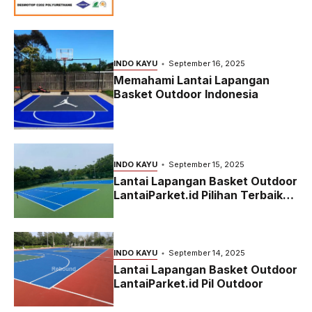
INDO KAYU
September 16, 2025
Memahami Lantai Lapangan
Basket Outdoor Indonesia
INDO KAYU
September 15, 2025
Lantai Lapangan Basket Outdoor
LantaiParket.id Pilihan Terbaik
untuk Performa dan Ketahanan
INDO KAYU
September 14, 2025
Lantai Lapangan Basket Outdoor
LantaiParket.id Pil Outdoor