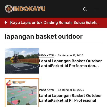
Skip
to
content
Kuat
Kayu Lapis untuk Dinding Rumah: Solusi Estetik
J
& Fungsional
H
lapangan basket outdoor
INDO KAYU
September 17, 2025
Lantai Lapangan Basket Outdoor
LantaiParket.id Performa dan
Ketahanan
INDO KAYU
September 16, 2025
Lantai Lapangan Basket Outdoor
LantaiParket.id Pil Profesional