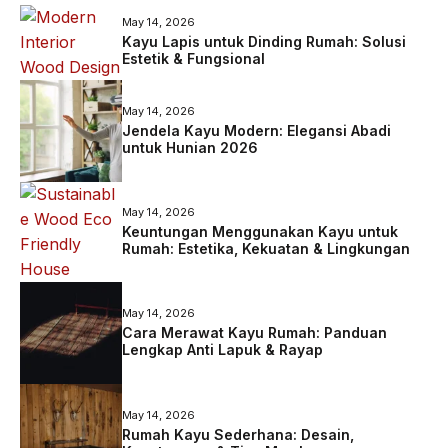
May 14, 2026
Kayu Lapis untuk Dinding Rumah: Solusi
Estetik & Fungsional
May 14, 2026
Jendela Kayu Modern: Elegansi Abadi
untuk Hunian 2026
May 14, 2026
Keuntungan Menggunakan Kayu untuk
Rumah: Estetika, Kekuatan & Lingkungan
May 14, 2026
Cara Merawat Kayu Rumah: Panduan
Lengkap Anti Lapuk & Rayap
May 14, 2026
Rumah Kayu Sederhana: Desain,