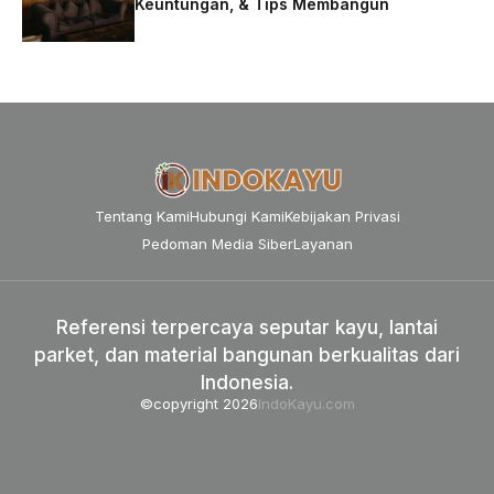
Keuntungan, & Tips Membangun
Tentang Kami
Hubungi Kami
Kebijakan Privasi
Pedoman Media Siber
Layanan
Referensi terpercaya seputar kayu, lantai
parket, dan material bangunan berkualitas dari
Indonesia.
©copyright 2026
IndoKayu.com