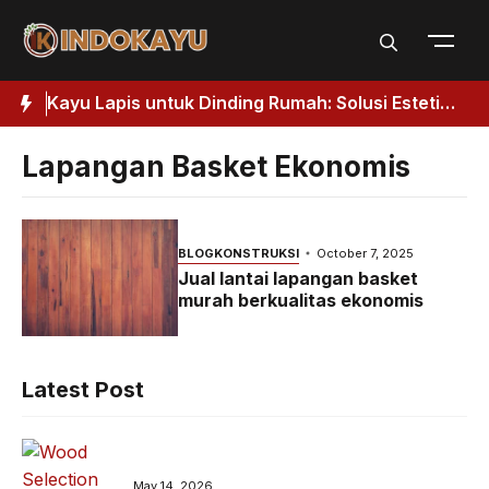
Skip
to
content
Kuat
Kayu Lapis untuk Dinding Rumah: Solusi Estetik
J
& Fungsional
H
Lapangan Basket Ekonomis
BLOG
KONSTRUKSI
October 7, 2025
Jual lantai lapangan basket
murah berkualitas ekonomis
Latest Post
May 14, 2026