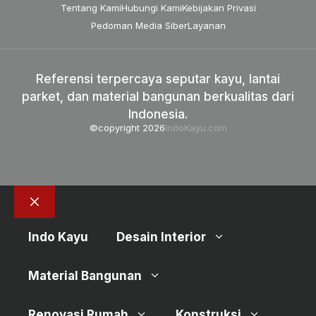
Tentang Kami
Hubungi Kami
Kebijakan Privasi
Pedoman Media Siber
Layanan
Referensi terpercaya seputar kayu, lantai
parket, dan material bangunan berkualitas dari
Indonesia.
©copyright 2026
IndoKayu.com
Close
Indo Kayu
Desain Interior
Material Bangunan
Renovasi Rumah
Konstruksi