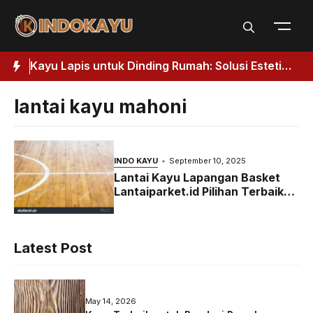
Skip
to
content
Kuat
Kayu Lapis untuk Dinding Rumah: Solusi Estetik
J
& Fungsional
H
lantai kayu mahoni
INDO KAYU
September 10, 2025
Lantai Kayu Lapangan Basket
Lantaiparket.id Pilihan Terbaik
untuk Keindahan dan Kinerja
Latest Post
May 14, 2026