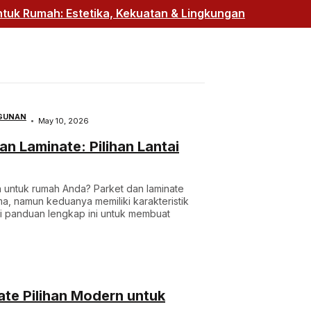
uk Rumah: Estetika, Kekuatan & Lingkungan
GUNAN
May 10, 2026
n Laminate: Pilihan Lantai
a untuk rumah Anda? Parket dan laminate
ama, namun keduanya memiliki karakteristik
ri panduan lengkap ini untuk membuat
ate Pilihan Modern untuk