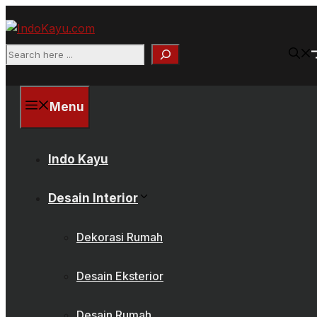
Skip
to
content
Search
Menu
Indo Kayu
Desain Interior
Dekorasi Rumah
Desain Eksterior
Desain Rumah