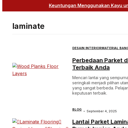
Keuntungan Menggunakan Kayu unt
laminate
DESAIN INTERIOR
MATERIAL BAN
Perbedaan Parket da
Terbaik Anda
Mencari lantai yang sempurn
seringkali menjadi pilihan ut
yang sangat berbeda. Pelaja
keputusan terbaik.
BLOG
September 4, 2025
Lantai Parket Lamin