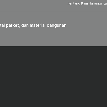
Tentang Kami
Hubungi Ka
tai parket, dan material bangunan