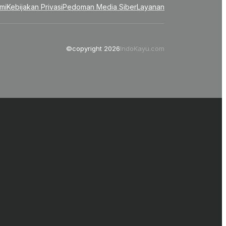
mi
Kebijakan Privasi
Pedoman Media Siber
Layanan
©copyright 2026
IndoKayu.com