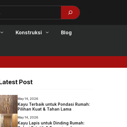
Facebook
X
Konstruksi
Blog
Jendela Kayu Modern
Latest Post
May 14, 2026
Kayu Terbaik untuk Pondasi Rumah:
Pilihan Kuat & Tahan Lama
May 14, 2026
Kayu Lapis untuk Dinding Rumah: