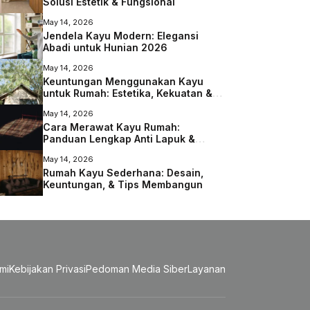
Solusi Estetik & Fungsional
May 14, 2026
Jendela Kayu Modern: Elegansi
Abadi untuk Hunian 2026
May 14, 2026
Keuntungan Menggunakan Kayu
untuk Rumah: Estetika, Kekuatan &
Lingkungan
May 14, 2026
Cara Merawat Kayu Rumah:
Panduan Lengkap Anti Lapuk &
Rayap
May 14, 2026
Rumah Kayu Sederhana: Desain,
Keuntungan, & Tips Membangun
mi
Kebijakan Privasi
Pedoman Media Siber
Layanan