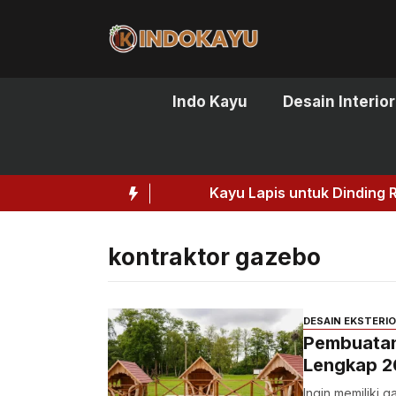
Skip
to
content
Indo Kayu
Desain Interior
Kayu Lapis untuk Dinding Rumah: S
kontraktor gazebo
DESAIN EKSTERI
Pembuatan
Lengkap 2
Ingin memiliki g